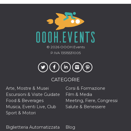
mese
viene
m.stripe.com
generalmente
utilizzato per le
prestazioni e
l'ottimizzazione
dei servizi di
elaborazione
dei pagamenti,
facilitando la
memorizzazione
dei contenuti
sul browser per
© 2026
OOOH.Events
rendere le
P.IVA 13515531005
pagine più
veloci.
CookieScriptConsent
4
Questo cookie
CookieScript
settimane
viene utilizzato
oooh.events
2 giorni
dal servizio
Cookie-
CATEGORIE
Script.com per
ricordare le
Arte, Mostre & Musei
Corsi & Formazione
preferenze di
Escursioni & Visite Guidate
Film & Media
consenso sui
cookie dei
Food & Beverages
Meeting, Fiere, Congressi
visitatori. È
Musica, Eventi Live, Club
Salute & Benessere
necessario che il
banner dei
Sport & Motori
cookie di
Cookie-
Script.com
Biglietteria Automatizzata
Blog
funzioni