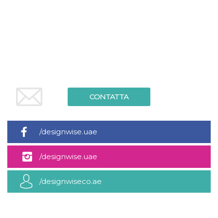
.oooh.events
browser accetti i
cookie.
PHPSESSID
Sessione
Cookie
PHP.net
generato da
oooh.events
applicazioni
basate sul
linguaggio PHP.
Si tratta di un
identificatore
generico
utilizzato per
mantenere le
CONTATTA
variabili di
sessione utente.
Normalmente è
un numero
generato in
modo casuale, il
/designwise.uae
modo in cui
viene utilizzato
può essere
/designwise.uae
specifico per il
sito, ma un
buon esempio è
mantenere uno
/designwiseco.ae
stato di accesso
per un utente
tra le pagine.
m
1 anno 1
Questo cookie
Stripe