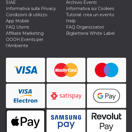
correttamente.
SIAE
Archivio Eventi
Informativa sulla Privacy
Informativa sui Cookies
Storage declaration
Condizioni di utilizzo
Tutorial: crea un evento
App Mobile
Help
Storage
Nome
Descrizione
type
FAQ Utenti
FAQ Organizzatori
Affiliate Marketing
Biglietteria White Label
fbssls_314278995690155
Session
storage
OOOH.Events per
l’Ambiente
wpEmojiSettingsSupports
Session
storage
cn_uc__
Local
storage
Provider /
Nome
Scadenza
Descrizione
Dominio
c_user
4
Cookie di a
Meta
settimane
utente. Può
Platform Inc.
2 giorni
essere di se
.facebook.com