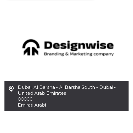
Necessari
Marketing
I cookie strettamente necessari o tecnici sono
indispensabili al funzionamento del sito. I
servizi qui presenti non potranno funzionare
senza.
Provider /
Nome
Scadenza
Descrizione
Dominio
cf_clearance
1 anno
Clearance
Cloudflare,
Cookie from
Inc.
CloudFlare
.oooh.events
stores the proof
of challenge
passed. It is
used to no
Dubai
,
Al Barsha - Al Barsha South - Dubai -
longer issue a
captcha or
United Arab Emirates
jschallenge
00000
challenge if
present. It is
Emirati Arabi
required to
reach origin
server.
wordpress_test_cookie
Sessione
Cookie di
Automattic
Wordpress,
Inc.
verifica che il