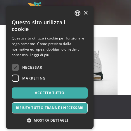
×
Questo sito utilizza i
ITALIAN
cookie
ENGLISH
Questo sito utilizza i cookie per funzionare
regolarmente. Come previsto dalla
SPANISH
normativa europea, dobbiamo chiederti il
consenso.
Leggi di più
NECESSARI
MARKETING
ACCETTA TUTTO
new york
,
654 street
10022
RIFIUTA TUTTO TRANNE I NECESSARI
Stati Uniti
MOSTRA DETTAGLI