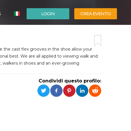
G
LOGIN
CREA EVENTO
ESPAÑOL
ENGLISH
le the cast flex grooves in the shoe allow your
nal best. We are all applied to viewing walk and
ar, walkers in shoes and an ever-growing
Condividi questo profilo: