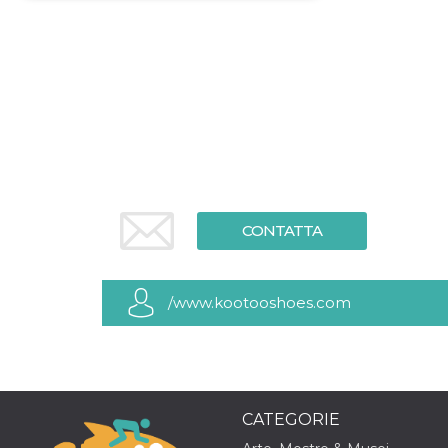
Necessari
Marketing
I cookie strettamente necessari o tecnici sono
indispensabili al funzionamento del sito. I
servizi qui presenti non potranno funzionare
senza.
Provider /
Nome
Scadenza
Descrizione
Dominio
cf_clearance
1 anno
Clearance
Cloudflare,
Cookie from
Inc.
CloudFlare
.oooh.events
CONTATTA
stores the proof
of challenge
passed. It is
used to no
longer issue a
/www.kootooshoes.com
captcha or
jschallenge
challenge if
present. It is
required to
reach origin
server.
CATEGORIE
wordpress_test_cookie
Sessione
Cookie di
Automattic
Wordpress,
Inc.
verifica che il