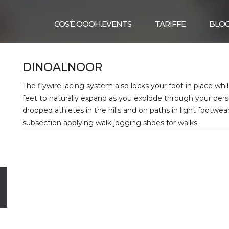
COS’È OOOH.EVENTS
TARIFFE
BLO
DINOALNOOR
The flywire lacing system also locks your foot in place whi
feet to naturally expand as you explode through your perso
dropped athletes in the hills and on paths in light footwe
subsection applying walk jogging shoes for walks.