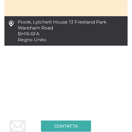
mese
viene
m.stripe.com
generalmente
utilizzato per le
prestazioni e
l'ottimizzazione
dei servizi di
Poole
,
Lytchett House 13 Freeland Park
elaborazione
Wareham Road
dei pagamenti,
BH16 6FA
facilitando la
memorizzazione
Regno Unito
dei contenuti
sul browser per
rendere le
pagine più
veloci.
CookieScriptConsent
4
Questo cookie
CookieScript
settimane
viene utilizzato
oooh.events
2 giorni
dal servizio
Cookie-
Script.com per
ricordare le
preferenze di
consenso sui
cookie dei
visitatori. È
necessario che il
banner dei
cookie di
Cookie-
Script.com
CONTATTA
funzioni