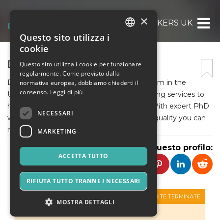
×
DISSERTATION MAKERS UK
Questo sito utilizza i
ITALIAN
cookie
ENGLISH
DISSERTATION MAKERS UK
Questo sito utilizza i cookie per funzionare
regolarmente. Come previsto dalla
SPANISH
DissertationMakers.co.uk is a trusted platform in the
normativa europea, dobbiamo chiederti il
consenso.
Leggi di più
United Kingdom providing dissertation writing services to
help students achieve academic success. With expert PhD
NECESSARI
writers and years of experience, we deliver quality you can
rely on.
MARKETING
Condividi questo profilo:
ACCETTA TUTTO
RIFIUTA TUTTO TRANNE I NECESSARI
VENDITE TERMINATE
MOSTRA DETTAGLI