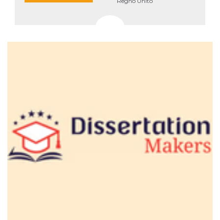
.oooh.events
Regno Unito
browser accetti i
cookie.
PHPSESSID
Sessione
Cookie
PHP.net
generato da
oooh.events
applicazioni
basate sul
linguaggio PHP.
Si tratta di un
identificatore
generico
utilizzato per
mantenere le
variabili di
sessione utente.
Normalmente è
un numero
generato in
modo casuale, il
modo in cui
viene utilizzato
può essere
specifico per il
sito, ma un
buon esempio è
mantenere uno
stato di accesso
per un utente
tra le pagine.
m
1 anno 1
Questo cookie
Stripe