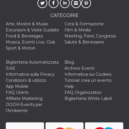
o persistent
30 giorni
CATEGORIE
datr
2 anni
Questo coo
Meta
identifica il
Platform Inc.
browser che
Arte, Mostre & Musei
Corsi & Formazione
.facebook.com
connette a
Escursioni & Visite Guidate
Film & Media
Facebook. 
direttament
Food & Beverages
Meeting, Fiere, Congressi
legato alla 
Musica, Eventi Live, Club
Salute & Benessere
Facebook
dell'utente.
Sport & Motori
Facebook s
che viene
utilizzato p
Biglietteria Automatizzata
Blog
aiutare con 
sicurezza e a
SIAE
Archivio Eventi
di accesso
Informativa sulla Privacy
Informativa sui Cookies
sospette, in
particolare p
Condizioni di utilizzo
Tutorial: crea un evento
rilevamento
App Mobile
Help
bot che ten
di accedere 
FAQ Utenti
FAQ Organizzatori
servizio. F
Affiliate Marketing
Biglietteria White Label
afferma anc
il profilo
OOOH.Events per
comportame
l’Ambiente
associato a
ciascun coo
datr viene
eliminato d
giorni. Que