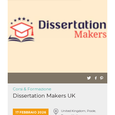
Necessari
Marketing
I cookie strettamente necessari o tecnici sono
indispensabili al funzionamento del sito. I
servizi qui presenti non potranno funzionare
senza.
Provider /
Nome
Scadenza
Descrizione
Dominio
cf_clearance
1 anno
Clearance
Cloudflare,
Cookie from
Inc.
CloudFlare
.oooh.events
stores the proof
of challenge
passed. It is
used to no
longer issue a
captcha or
jschallenge
challenge if
Corsi & Formazione
present. It is
required to
Dissertation Makers UK
reach origin
server.
wordpress_test_cookie
Sessione
Cookie di
Automattic
United Kingdom, Poole,
Wordpress,
Inc.
17 FEBBRAIO 2026
verifica che il