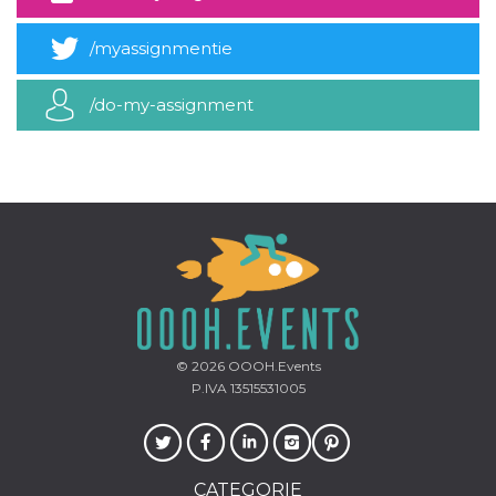
mese
viene
m.stripe.com
generalmente
utilizzato per le
/myassignmentie
prestazioni e
l'ottimizzazione
dei servizi di
elaborazione
/do-my-assignment
dei pagamenti,
facilitando la
memorizzazione
dei contenuti
sul browser per
rendere le
pagine più
veloci.
CookieScriptConsent
4
Questo cookie
CookieScript
settimane
viene utilizzato
oooh.events
2 giorni
dal servizio
Cookie-
Script.com per
ricordare le
preferenze di
consenso sui
© 2026
OOOH.Events
cookie dei
P.IVA 13515531005
visitatori. È
necessario che il
banner dei
cookie di
Cookie-
Script.com
funzioni
CATEGORIE