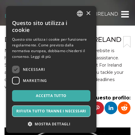
×
DO MY ASSIGNMENT FOR IRELAND
Questo sito utilizza i
ITALIAN
cookie
ENGLISH
DO MY ASSIGNMENT FOR IRELAND
Questo sito utilizza i cookie per funzionare
regolarmente. Come previsto dalla
SPANISH
Need a hand with your assignments? Our website is
normativa europea, dobbiamo chiederti il
consenso.
Leggi di più
here to provide you with reliable, affordable assistance.
Simply search for Cheap Do MY Assignment For Ireland
NECESSARI
and discover expert writers ready to help you tackle your
coursework efficiently, ensuring you meet deadlines
MARKETING
without breaking the bank.
ACCETTA TUTTO
Condividi questo profilo:
RIFIUTA TUTTO TRANNE I NECESSARI
MOSTRA DETTAGLI