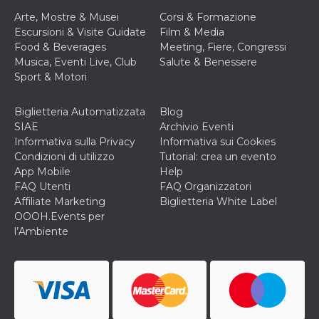
correttamente.
Arte, Mostre & Musei
Corsi & Formazione
Storage declaration
Escursioni & Visite Guidate
Film & Media
Food & Beverages
Meeting, Fiere, Congressi
Storage
Nome
Descrizione
Musica, Eventi Live, Club
Salute & Benessere
type
Sport & Motori
fbssls_314278995690155
Session
storage
Biglietteria Automatizzata
Blog
wpEmojiSettingsSupports
Session
storage
SIAE
Archivio Eventi
Informativa sulla Privacy
Informativa sui Cookies
cn_uc__
Local
storage
Condizioni di utilizzo
Tutorial: crea un evento
App Mobile
Help
FAQ Utenti
FAQ Organizzatori
Affiliate Marketing
Biglietteria White Label
OOOH.Events per
l’Ambiente
Provider /
Nome
Scadenza
Descrizione
Dominio
c_user
4
Cookie di a
Meta
settimane
utente. Può
Platform Inc.
2 giorni
essere di se
.facebook.com