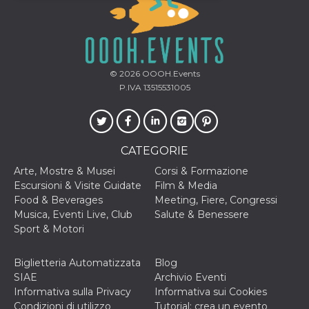
Necessari
Marketing
I cookie strettamente necessari o tecnici sono
indispensabili al funzionamento del sito. I
servizi qui presenti non potranno funzionare
© 2026
OOOH.Events
senza.
P.IVA 13515531005
Provider /
Nome
Scadenza
Descrizione
Dominio
cf_clearance
1 anno
Clearance
Cloudflare,
Cookie from
Inc.
CATEGORIE
CloudFlare
.oooh.events
stores the proof
Arte, Mostre & Musei
Corsi & Formazione
of challenge
passed. It is
Escursioni & Visite Guidate
Film & Media
used to no
Food & Beverages
Meeting, Fiere, Congressi
longer issue a
captcha or
Musica, Eventi Live, Club
Salute & Benessere
jschallenge
Sport & Motori
challenge if
present. It is
required to
reach origin
Biglietteria Automatizzata
Blog
server.
SIAE
Archivio Eventi
wordpress_test_cookie
Sessione
Cookie di
Automattic
Informativa sulla Privacy
Informativa sui Cookies
Wordpress,
Inc.
Condizioni di utilizzo
Tutorial: crea un evento
verifica che il