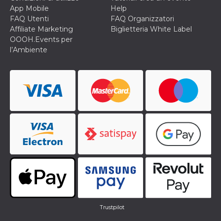
.oooh.events
browser accetti i
App Mobile
Help
cookie.
FAQ Utenti
FAQ Organizzatori
PHPSESSID
Sessione
Cookie
PHP.net
Affiliate Marketing
Biglietteria White Label
generato da
oooh.events
OOOH.Events per
applicazioni
basate sul
l’Ambiente
linguaggio PHP.
Si tratta di un
identificatore
generico
utilizzato per
mantenere le
variabili di
sessione utente.
Normalmente è
un numero
generato in
modo casuale, il
modo in cui
viene utilizzato
può essere
specifico per il
sito, ma un
buon esempio è
mantenere uno
stato di accesso
per un utente
tra le pagine.
Trustpilot
m
1 anno 1
Questo cookie
Stripe