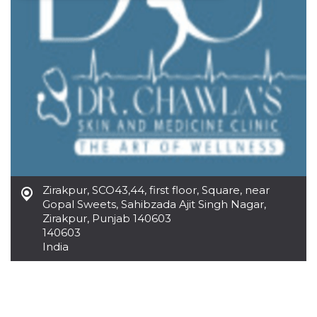
Necessari
Marketing
I cookie strettamente necessari o tecnici sono
indispensabili al funzionamento del sito. I
servizi qui presenti non potranno funzionare
senza.
Provider /
Nome
Scadenza
Descrizione
Dominio
cf_clearance
1 anno
Clearance
Cloudflare,
Cookie from
Inc.
CloudFlare
.oooh.events
stores the proof
of challenge
passed. It is
Zirakpur
,
SCO43,44, first floor, Square, near
used to no
Gopal Sweets, Sahibzada Ajit Singh Nagar,
longer issue a
Zirakpur, Punjab 140603
captcha or
jschallenge
140603
challenge if
India
present. It is
required to
reach origin
server.
wordpress_test_cookie
Sessione
Cookie di
Automattic
Wordpress,
Inc.
verifica che il