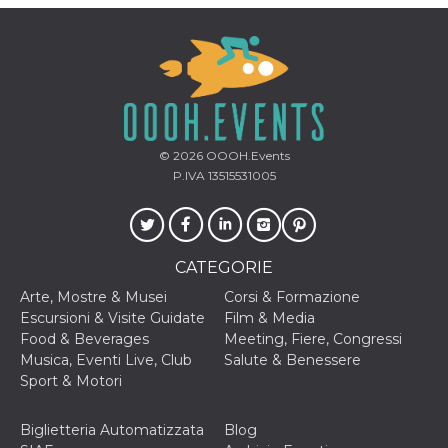
mese
viene
m.stripe.com
generalmente
utilizzato per le
prestazioni e
l'ottimizzazione
dei servizi di
elaborazione
dei pagamenti,
facilitando la
memorizzazione
dei contenuti
sul browser per
© 2026
OOOH.Events
rendere le
P.IVA 13515531005
pagine più
veloci.
CookieScriptConsent
4
Questo cookie
CookieScript
settimane
viene utilizzato
oooh.events
2 giorni
dal servizio
CATEGORIE
Cookie-
Script.com per
Arte, Mostre & Musei
Corsi & Formazione
ricordare le
preferenze di
Escursioni & Visite Guidate
Film & Media
consenso sui
Food & Beverages
Meeting, Fiere, Congressi
cookie dei
visitatori. È
Musica, Eventi Live, Club
Salute & Benessere
necessario che il
Sport & Motori
banner dei
cookie di
Cookie-
Script.com
Biglietteria Automatizzata
Blog
funzioni