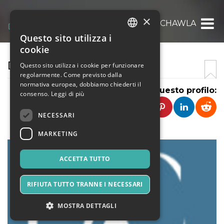
×
DOCTOR CHAWLA
Questo sito utilizza i
ITALIAN
cookie
ENGLISH
DOCTOR CHAWLA
Questo sito utilizza i cookie per funzionare
regolarmente. Come previsto dalla
SPANISH
normativa europea, dobbiamo chiederti il
Condividi questo profilo:
consenso.
Leggi di più
NECESSARI
MARKETING
ACCETTA TUTTO
RIFIUTA TUTTO TRANNE I NECESSARI
MOSTRA DETTAGLI