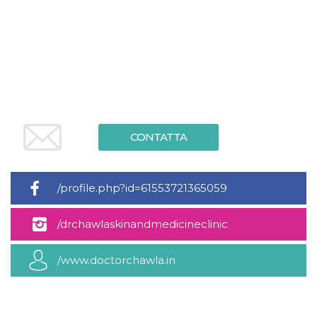
.oooh.events
browser accetti i
cookie.
PHPSESSID
Sessione
Cookie
PHP.net
generato da
oooh.events
applicazioni
basate sul
linguaggio PHP.
Si tratta di un
identificatore
generico
utilizzato per
mantenere le
CONTATTA
variabili di
sessione utente.
Normalmente è
un numero
generato in
/profile.php?id=61553721365059
modo casuale, il
modo in cui
viene utilizzato
può essere
/drchawlaskinandmedicineclinic
specifico per il
sito, ma un
buon esempio è
mantenere uno
/www.doctorchawla.in
stato di accesso
per un utente
tra le pagine.
m
1 anno 1
Questo cookie
Stripe