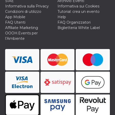
SIAE
Archivio Eventi
correttamente.
Informativa sulla Privacy
Informativa sui Cookies
Storage declaration
Condizioni di utilizzo
Tutorial: crea un evento
App Mobile
Help
Storage
Nome
Descrizione
FAQ Utenti
FAQ Organizzatori
type
Affiliate Marketing
Biglietteria White Label
fbssls_314278995690155
Session
OOOH.Events per
storage
l’Ambiente
wpEmojiSettingsSupports
Session
storage
cn_uc__
Local
storage
Provider /
Nome
Scadenza
Descrizione
Dominio
c_user
4
Cookie di a
Meta
settimane
utente. Può
Platform Inc.
2 giorni
essere di se
.facebook.com