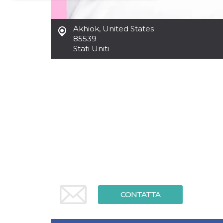
Necessari
Marketing
Akhiok
,
United States
I cookie strettamente necessari o tecnici sono
85539
indispensabili al funzionamento del sito. I
Stati Uniti
servizi qui presenti non potranno funzionare
senza.
Provider /
Nome
Scadenza
Descrizione
Dominio
cf_clearance
1 anno
Clearance
Cloudflare,
Cookie from
Inc.
CloudFlare
.oooh.events
stores the proof
of challenge
passed. It is
used to no
longer issue a
captcha or
jschallenge
challenge if
present. It is
required to
reach origin
CONTATTA
server.
wordpress_test_cookie
Sessione
Cookie di
Automattic
Wordpress,
Inc.
verifica che il