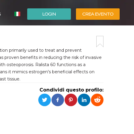
G
LOGIN
CREA EVENTO
ESPAÑOL
ENGLISH
ation primarily used to treat and prevent
 proven benefits in reducing the risk of invasive
h osteoporosis. Ralista 60 functions as a
s it mimics estrogen's beneficial effects on
ast tissue.
Condividi questo profilo: