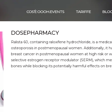
COS’È OOOH.EVENTS
TARIFFE
BLO
DOSEPHARMACY
Ralista 60, containing raloxifene hydrochloride, is a medic
osteoporosis in postmenopausal women. Additionally, it has
breast cancer in postmenopausal women at high risk or wit
selective estrogen receptor modulator (SERM), which mean
bones while blocking its potentially harmful effects on bre