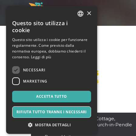
×
Questo sito utilizza i
ITALIAN
cookie
ENGLISH
Questo sito utilizza i cookie per funzionare
regolarmente. Come previsto dalla
SPANISH
normativa europea, dobbiamo chiederti il
consenso.
Leggi di più
NECESSARI
MARKETING
ACCETTA TUTTO
RIFIUTA TUTTO TRANNE I NECESSARI
Burnley
,
Douglas Hall Cottage,
Spenbrook Rd, Newchurch-in-Pendle
MOSTRA DETTAGLI
BB12 9JW