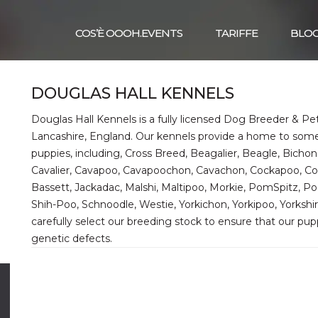
COS’È OOOH.EVENTS
TARIFFE
BLO
DOUGLAS HALL KENNELS
Douglas Hall Kennels is a fully licensed Dog Breeder & Pe
Lancashire, England. Our kennels provide a home to some
puppies, including, Cross Breed, Beagalier, Beagle, Bichon
Cavalier, Cavapoo, Cavapoochon, Cavachon, Cockapoo, Co
Bassett, Jackadac, Malshi, Maltipoo, Morkie, PomSpitz, Po
Shih-Poo, Schnoodle, Westie, Yorkichon, Yorkipoo, Yorkshi
carefully select our breeding stock to ensure that our pu
genetic defects.