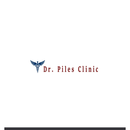
mese
viene
m.stripe.com
generalmente
utilizzato per le
prestazioni e
l'ottimizzazione
dei servizi di
elaborazione
dei pagamenti,
facilitando la
memorizzazione
dei contenuti
sul browser per
rendere le
pagine più
veloci.
CookieScriptConsent
4
Questo cookie
CookieScript
settimane
viene utilizzato
oooh.events
2 giorni
dal servizio
Cookie-
Script.com per
ricordare le
preferenze di
consenso sui
cookie dei
visitatori. È
necessario che il
banner dei
cookie di
Cookie-
Script.com
funzioni