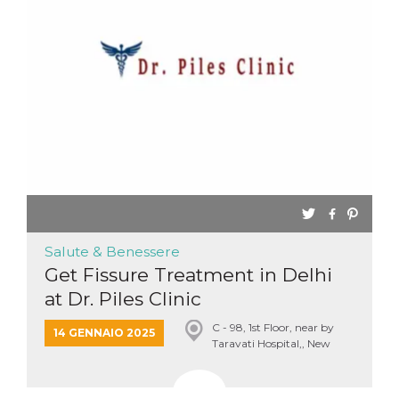
.oooh.events
browser accetti i
cookie.
PHPSESSID
Sessione
Cookie
PHP.net
generato da
oooh.events
applicazioni
basate sul
linguaggio PHP.
Si tratta di un
identificatore
generico
utilizzato per
mantenere le
variabili di
sessione utente.
Normalmente è
un numero
generato in
modo casuale, il
Salute & Benessere
modo in cui
viene utilizzato
Get Fissure Treatment in Delhi
può essere
specifico per il
at Dr. Piles Clinic
sito, ma un
buon esempio è
mantenere uno
C - 98, 1st Floor, near by
14 GENNAIO 2025
stato di accesso
Taravati Hospital,, New
per un utente
Delhi, India
tra le pagine.
m
1 anno 1
Questo cookie
Stripe