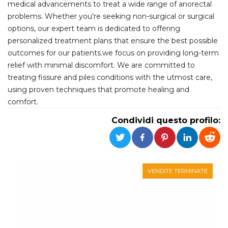
medical advancements to treat a wide range of anorectal
problems. Whether you're seeking non-surgical or surgical
Necessari
Marketing
options, our expert team is dedicated to offering
I cookie strettamente necessari o tecnici sono
personalized treatment plans that ensure the best possible
indispensabili al funzionamento del sito. I
outcomes for our patients.we focus on providing long-term
servizi qui presenti non potranno funzionare
senza.
relief with minimal discomfort. We are committed to
Provider /
treating fissure and piles conditions with the utmost care,
Nome
Scadenza
Descrizione
Dominio
using proven techniques that promote healing and
cf_clearance
1 anno
Clearance
Cloudflare,
comfort.
Cookie from
Inc.
CloudFlare
.oooh.events
Condividi questo profilo:
stores the proof
of challenge
passed. It is
used to no
longer issue a
captcha or
jschallenge
challenge if
VENDITE TERMINATE
present. It is
required to
reach origin
server.
wordpress_test_cookie
Sessione
Cookie di
Automattic
Wordpress,
Inc.
verifica che il