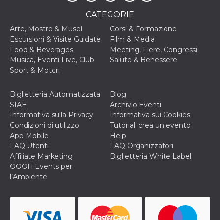
cookie viene
anche trami
CATEGORIE
piace e altri
pulsanti e t
Arte, Mostre & Musei
Corsi & Formazione
Facebook
Escursioni & Visite Guidate
Film & Media
posizionati 
molti siti W
Food & Beverages
Meeting, Fiere, Congressi
diversi.
Musica, Eventi Live, Club
Salute & Benessere
dpr
.facebook.com
1
permette di
Sport & Motori
settimana
controllare 
funzione “S
su Facebook
Biglietteria Automatizzata
Blog
pulsante “M
piace”, rac
SIAE
Archivio Eventi
le impostaz
Informativa sulla Privacy
Informativa sui Cookies
della lingua
permettono
Condizioni di utilizzo
Tutorial: crea un evento
condividere
App Mobile
Help
pagina.
FAQ Utenti
FAQ Organizzatori
fr
3 mesi
Contiene la
Meta
Affiliate Marketing
Biglietteria White Label
combinazio
Platform Inc.
ID univoco 
.facebook.com
OOOH.Events per
browser e
l’Ambiente
dell'utente,
utilizzata pe
pubblicità m
oo
5 anni
consente
Meta
all'utente di
Platform Inc.