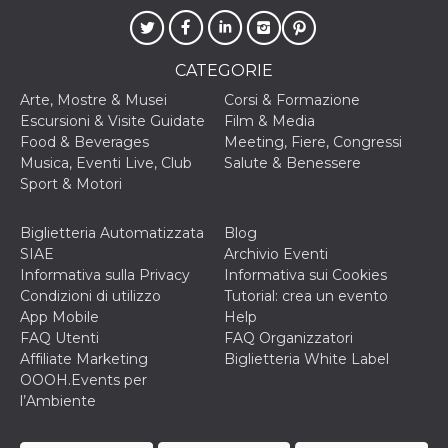
correttamente.
Storage declaration
CATEGORIE
Storage
Nome
Descrizione
type
Arte, Mostre & Musei
Corsi & Formazione
fbssls_314278995690155
Session
Escursioni & Visite Guidate
Film & Media
storage
Food & Beverages
Meeting, Fiere, Congressi
wpEmojiSettingsSupports
Session
Musica, Eventi Live, Club
Salute & Benessere
storage
Sport & Motori
cn_uc__
Local
storage
Biglietteria Automatizzata
Blog
SIAE
Archivio Eventi
Informativa sulla Privacy
Informativa sui Cookies
Condizioni di utilizzo
Tutorial: crea un evento
App Mobile
Help
FAQ Utenti
FAQ Organizzatori
Affiliate Marketing
Biglietteria White Label
Provider /
OOOH.Events per
Nome
Scadenza
Descrizione
Dominio
l’Ambiente
c_user
4
Cookie di a
Meta
settimane
utente. Può
Platform Inc.
2 giorni
essere di se
.facebook.com