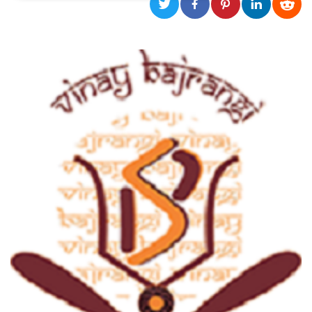
Necessari
Marketing
I cookie strettamente necessari o tecnici sono
indispensabili al funzionamento del sito. I
servizi qui presenti non potranno funzionare
senza.
Provider /
Nome
Scadenza
Descrizione
Dominio
cf_clearance
1 anno
Clearance
Cloudflare,
Cookie from
Inc.
CloudFlare
.oooh.events
stores the proof
of challenge
passed. It is
used to no
longer issue a
captcha or
jschallenge
challenge if
present. It is
required to
reach origin
server.
wordpress_test_cookie
Sessione
Cookie di
Automattic
Wordpress,
Inc.
verifica che il