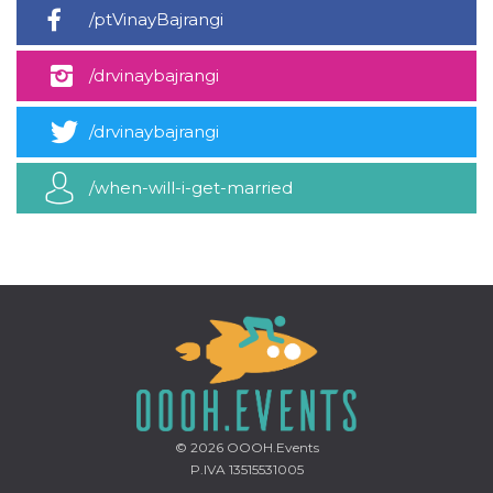
mese
viene
m.stripe.com
/ptVinayBajrangi
generalmente
utilizzato per le
prestazioni e
l'ottimizzazione
/drvinaybajrangi
dei servizi di
elaborazione
dei pagamenti,
facilitando la
/drvinaybajrangi
memorizzazione
dei contenuti
sul browser per
/when-will-i-get-married
rendere le
pagine più
veloci.
CookieScriptConsent
4
Questo cookie
CookieScript
settimane
viene utilizzato
oooh.events
2 giorni
dal servizio
Cookie-
Script.com per
ricordare le
preferenze di
consenso sui
cookie dei
visitatori. È
necessario che il
banner dei
cookie di
© 2026
OOOH.Events
Cookie-
Script.com
P.IVA 13515531005
funzioni