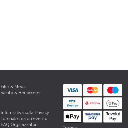
Film & Media
Salute & Benessere
Informativa sulla Privacy
Tutorial: crea un evento
FAQ Organizzatori
Trustpilot