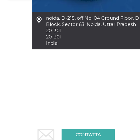
Necessari
Marketing
noida
,
D-215, off No. 04 Ground Floor, D
I cookie strettamente necessari o tecnici sono
Block, Sector 63, Noida, Uttar Pradesh
indispensabili al funzionamento del sito. I
201301
servizi qui presenti non potranno funzionare
201301
senza.
India
Provider /
Nome
Scadenza
Descrizione
Dominio
cf_clearance
1 anno
Clearance
Cloudflare,
Cookie from
Inc.
CloudFlare
.oooh.events
stores the proof
of challenge
passed. It is
used to no
longer issue a
captcha or
jschallenge
challenge if
present. It is
required to
reach origin
server.
wordpress_test_cookie
Sessione
Cookie di
Automattic
CONTATTA
Wordpress,
Inc.
verifica che il