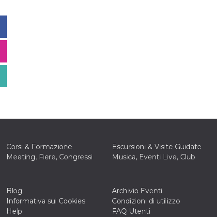
Corsi & Formazione
Escursioni & Visite Guidate
Meeting, Fiere, Congressi
Musica, Eventi Live, Club
Blog
Archivio Eventi
Informativa sui Cookies
Condizioni di utilizzo
Help
FAQ Utenti