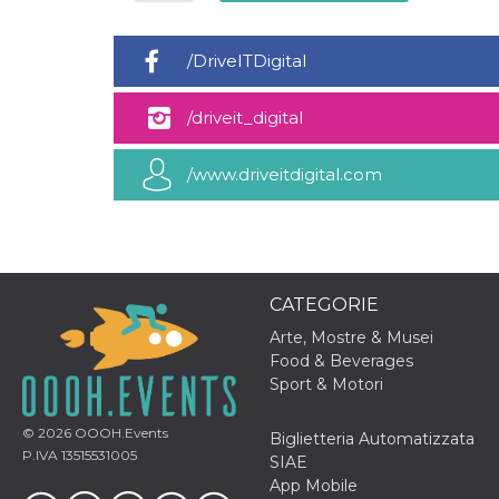
.oooh.events
browser accetti i
cookie.
/DriveITDigital
PHPSESSID
Sessione
Cookie
PHP.net
generato da
oooh.events
applicazioni
basate sul
/driveit_digital
linguaggio PHP.
Si tratta di un
identificatore
/www.driveitdigital.com
generico
utilizzato per
mantenere le
variabili di
sessione utente.
Normalmente è
un numero
generato in
modo casuale, il
CATEGORIE
modo in cui
viene utilizzato
Arte, Mostre & Musei
può essere
Food & Beverages
specifico per il
sito, ma un
Sport & Motori
buon esempio è
mantenere uno
stato di accesso
© 2026
OOOH.Events
Biglietteria Automatizzata
per un utente
tra le pagine.
P.IVA 13515531005
SIAE
App Mobile
m
1 anno 1
Questo cookie
Stripe