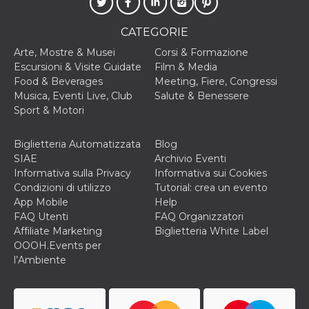
correttamente.
Storage declaration
CATEGORIE
Storage
Arte, Mostre & Musei
Corsi & Formazione
Nome
Descrizione
type
Escursioni & Visite Guidate
Film & Media
fbssls_314278995690155
Session
Food & Beverages
Meeting, Fiere, Congressi
storage
Musica, Eventi Live, Club
Salute & Benessere
wpEmojiSettingsSupports
Session
Sport & Motori
storage
cn_uc__
Local
Biglietteria Automatizzata
Blog
storage
SIAE
Archivio Eventi
Informativa sulla Privacy
Informativa sui Cookies
Condizioni di utilizzo
Tutorial: crea un evento
App Mobile
Help
FAQ Utenti
FAQ Organizzatori
Affiliate Marketing
Biglietteria White Label
OOOH.Events per
Provider /
l’Ambiente
Nome
Scadenza
Descrizione
Dominio
c_user
4
Cookie di a
Meta
settimane
utente. Può
Platform Inc.
2 giorni
essere di se
.facebook.com