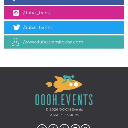
mese
viene
m.stripe.com
generalmente
utilizzato per le
/dubai_transit
prestazioni e
l'ottimizzazione
dei servizi di
elaborazione
/dubai_transit
dei pagamenti,
facilitando la
memorizzazione
dei contenuti
/www.dubaitransitevisa.com
sul browser per
rendere le
pagine più
veloci.
CookieScriptConsent
4
Questo cookie
CookieScript
settimane
viene utilizzato
oooh.events
2 giorni
dal servizio
Cookie-
Script.com per
ricordare le
preferenze di
consenso sui
cookie dei
visitatori. È
necessario che il
banner dei
© 2026
OOOH.Events
cookie di
P.IVA 13515531005
Cookie-
Script.com
funzioni