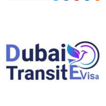
Necessari
Marketing
I cookie strettamente necessari o tecnici sono
indispensabili al funzionamento del sito. I
servizi qui presenti non potranno funzionare
senza.
Provider /
Nome
Scadenza
Descrizione
Dominio
cf_clearance
1 anno
Clearance
Cloudflare,
Cookie from
Inc.
CloudFlare
.oooh.events
stores the proof
of challenge
passed. It is
used to no
longer issue a
captcha or
jschallenge
challenge if
present. It is
required to
reach origin
server.
wordpress_test_cookie
Sessione
Cookie di
Automattic
Wordpress,
Inc.
verifica che il