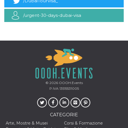
/DubaiTourVisa_
mese
viene
m.stripe.com
generalmente
utilizzato per le
prestazioni e
/urgent-30-days-dubai-visa
l'ottimizzazione
dei servizi di
elaborazione
dei pagamenti,
facilitando la
memorizzazione
dei contenuti
sul browser per
rendere le
pagine più
veloci.
CookieScriptConsent
4
Questo cookie
CookieScript
settimane
viene utilizzato
oooh.events
2 giorni
dal servizio
Cookie-
Script.com per
© 2026
OOOH.Events
ricordare le
P.IVA 13515531005
preferenze di
consenso sui
cookie dei
visitatori. È
necessario che il
banner dei
cookie di
CATEGORIE
Cookie-
Script.com
Arte, Mostre & Musei
Corsi & Formazione
funzioni