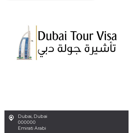
Necessari
Marketing
I cookie strettamente necessari o tecnici sono
indispensabili al funzionamento del sito. I
servizi qui presenti non potranno funzionare
senza.
Provider /
Nome
Scadenza
Descrizione
Dominio
cf_clearance
1 anno
Clearance
Cloudflare,
Cookie from
Inc.
CloudFlare
.oooh.events
stores the proof
of challenge
passed. It is
used to no
longer issue a
captcha or
jschallenge
challenge if
present. It is
required to
reach origin
Dubai
,
Dubai
server.
000000
wordpress_test_cookie
Sessione
Cookie di
Automattic
Emirati Arabi
Wordpress,
Inc.
verifica che il