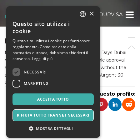
×
DUBAITOURVISA
Questo sito utilizza i
ITALIAN
cookie
ENGLISH
DUBAITOURVISA
Questo sito utilizza i cookie per funzionare
regolarmente. Come previsto dalla
SPANISH
Need a Dubai visa fast? Get your Urgent 30 Days Dubai
normativa europea, dobbiamo chiederti il
consenso.
Leggi di più
Visa processed quickly, easily, and with reliable approval
support. Perfect for last-minute travel plans without the
NECESSARI
stress. Apply now: https://dubaitourvisa.com/urgent-30-
days-dubai-visa
MARKETING
Condividi questo profilo:
ACCETTA TUTTO
RIFIUTA TUTTO TRANNE I NECESSARI
MOSTRA DETTAGLI