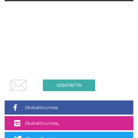
.oooh.events
browser accetti i
cookie.
PHPSESSID
Sessione
Cookie
PHP.net
generato da
oooh.events
applicazioni
basate sul
linguaggio PHP.
Si tratta di un
identificatore
generico
utilizzato per
mantenere le
variabili di
sessione utente.
Normalmente è
un numero
generato in
modo casuale, il
CONTATTA
modo in cui
viene utilizzato
può essere
specifico per il
sito, ma un
/dubaitourvisa
buon esempio è
mantenere uno
stato di accesso
per un utente
/dubaitourvisa_
tra le pagine.
m
1 anno 1
Questo cookie
Stripe