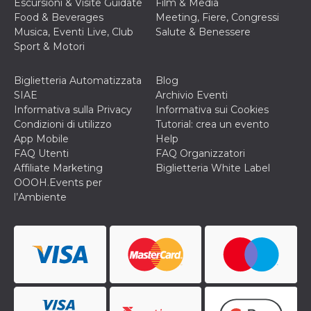
correttamente.
Escursioni & Visite Guidate
Film & Media
Food & Beverages
Meeting, Fiere, Congressi
Storage declaration
Musica, Eventi Live, Club
Salute & Benessere
Sport & Motori
Storage
Nome
Descrizione
type
Biglietteria Automatizzata
Blog
fbssls_314278995690155
Session
storage
SIAE
Archivio Eventi
Informativa sulla Privacy
Informativa sui Cookies
wpEmojiSettingsSupports
Session
storage
Condizioni di utilizzo
Tutorial: crea un evento
App Mobile
Help
cn_uc__
Local
storage
FAQ Utenti
FAQ Organizzatori
Affiliate Marketing
Biglietteria White Label
OOOH.Events per
l’Ambiente
Provider /
Nome
Scadenza
Descrizione
Dominio
c_user
4
Cookie di a
Meta
settimane
utente. Può
Platform Inc.
2 giorni
essere di se
.facebook.com