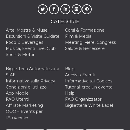
.oooh.events
browser accetti i
cookie.
PHPSESSID
Sessione
Cookie
PHP.net
generato da
oooh.events
CATEGORIE
applicazioni
basate sul
Arte, Mostre & Musei
Corsi & Formazione
linguaggio PHP.
Escursioni & Visite Guidate
Film & Media
Si tratta di un
identificatore
Food & Beverages
Meeting, Fiere, Congressi
generico
Musica, Eventi Live, Club
Salute & Benessere
utilizzato per
mantenere le
Sport & Motori
variabili di
sessione utente.
Normalmente è
Biglietteria Automatizzata
Blog
un numero
generato in
SIAE
Archivio Eventi
modo casuale, il
Informativa sulla Privacy
Informativa sui Cookies
modo in cui
viene utilizzato
Condizioni di utilizzo
Tutorial: crea un evento
può essere
App Mobile
Help
specifico per il
sito, ma un
FAQ Utenti
FAQ Organizzatori
buon esempio è
Affiliate Marketing
Biglietteria White Label
mantenere uno
stato di accesso
OOOH.Events per
per un utente
l’Ambiente
tra le pagine.
m
1 anno 1
Questo cookie
Stripe