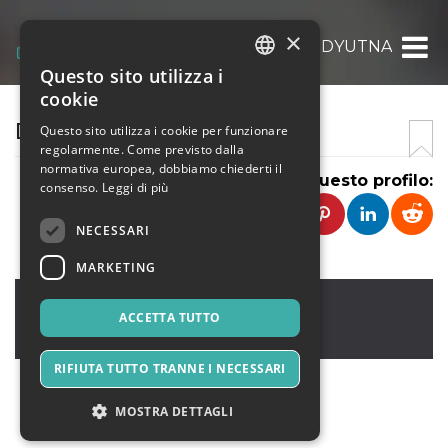
×
DYUTNA
Questo sito utilizza i
ITALIAN
cookie
ENGLISH
DYUTNA
Questo sito utilizza i cookie per funzionare
regolarmente. Come previsto dalla
SPANISH
normativa europea, dobbiamo chiederti il
Condividi questo profilo:
consenso.
Leggi di più
NECESSARI
MARKETING
Roanoke
,
4599 Jail Drive Roanoke
61561
ACCETTA TUTTO
Stati Uniti
RIFIUTA TUTTO TRANNE I NECESSARI
MOSTRA DETTAGLI