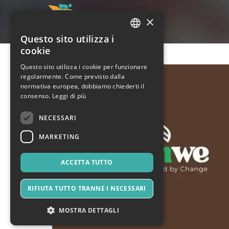
×
Questo sito utilizza i
ITALIAN
cookie
ENGLISH
Questo sito utilizza i cookie per funzionare
regolarmente. Come previsto dalla
SPANISH
normativa europea, dobbiamo chiederti il
consenso.
Leggi di più
NECESSARI
MARKETING
ACCETTA TUTTO
RIFIUTA TUTTO TRANNE I NECESSARI
MOSTRA DETTAGLI