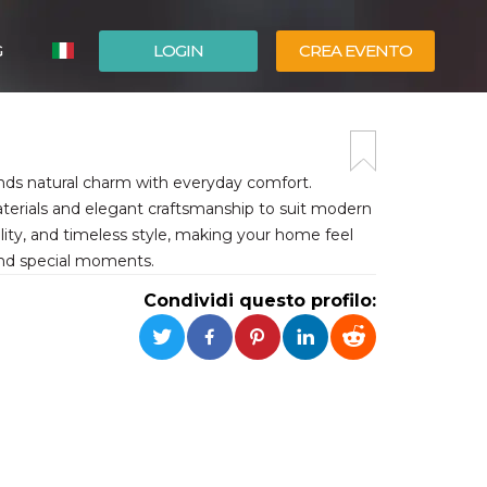
G
LOGIN
CREA EVENTO
ESPAÑOL
ENGLISH
ends natural charm with everyday comfort.
terials and elegant craftsmanship to suit modern
bility, and timeless style, making your home feel
n and special moments.
Condividi questo profilo: