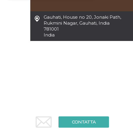
Necessari
Marketing
Gauhati
,
House no 20, Jonaki Path,
I cookie strettamente necessari o tecnici sono
Rukmini Nagar, Gauhati, India
indispensabili al funzionamento del sito. I
781001
servizi qui presenti non potranno funzionare
India
senza.
Provider /
Nome
Scadenza
Descrizione
Dominio
cf_clearance
1 anno
Clearance
Cloudflare,
Cookie from
Inc.
CloudFlare
.oooh.events
stores the proof
of challenge
passed. It is
used to no
longer issue a
captcha or
jschallenge
challenge if
present. It is
required to
reach origin
server.
CONTATTA
wordpress_test_cookie
Sessione
Cookie di
Automattic
Wordpress,
Inc.
verifica che il