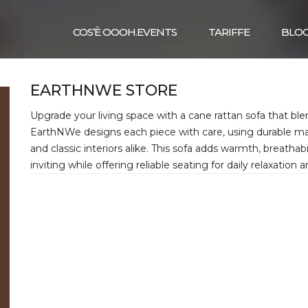
COS’È OOOH.EVENTS
TARIFFE
BLO
EARTHNWE STORE
Upgrade your living space with a cane rattan sofa that bl
EarthNWe designs each piece with care, using durable ma
and classic interiors alike. This sofa adds warmth, breatha
inviting while offering reliable seating for daily relaxatio