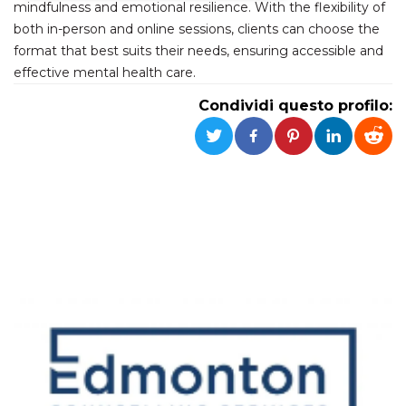
mindfulness and emotional resilience. With the flexibility of
both in-person and online sessions, clients can choose the
Necessari
Marketing
format that best suits their needs, ensuring accessible and
I cookie strettamente necessari o tecnici sono
effective mental health care.
indispensabili al funzionamento del sito. I
servizi qui presenti non potranno funzionare
Condividi questo profilo:
senza.
Provider /
Nome
Scadenza
Descrizione
Dominio
cf_clearance
1 anno
Clearance
Cloudflare,
Cookie from
Inc.
CloudFlare
.oooh.events
stores the proof
of challenge
passed. It is
used to no
longer issue a
captcha or
jschallenge
challenge if
present. It is
required to
reach origin
server.
wordpress_test_cookie
Sessione
Cookie di
Automattic
Wordpress,
Inc.
verifica che il