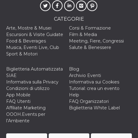
correttamente.
Storage declaration
CATEGORIE
Storage
Nome
Descrizione
type
Arte, Mostre & Musei
Corsi & Formazione
Escursioni & Visite Guidate
Film & Media
fbssls_314278995690155
Session
storage
Food & Beverages
Meeting, Fiere, Congressi
Musica, Eventi Live, Club
Salute & Benessere
wpEmojiSettingsSupports
Session
storage
Sport & Motori
cn_uc__
Local
storage
Biglietteria Automatizzata
Blog
SIAE
Archivio Eventi
Informativa sulla Privacy
Informativa sui Cookies
Condizioni di utilizzo
Tutorial: crea un evento
App Mobile
Help
FAQ Utenti
FAQ Organizzatori
Affiliate Marketing
Biglietteria White Label
OOOH.Events per
Provider /
Nome
Scadenza
Descrizione
Dominio
l’Ambiente
c_user
4
Cookie di a
Meta
settimane
utente. Può
Platform Inc.
2 giorni
essere di se
.facebook.com