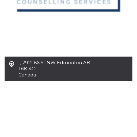
.oooh.events
browser accetti i
cookie.
PHPSESSID
Sessione
Cookie
PHP.net
generato da
oooh.events
applicazioni
basate sul
linguaggio PHP.
Si tratta di un
identificatore
generico
utilizzato per
mantenere le
variabili di
-
,
2921 66 St NW Edmonton AB
sessione utente.
T6K 4C1
Normalmente è
un numero
Canada
generato in
modo casuale, il
modo in cui
viene utilizzato
può essere
specifico per il
sito, ma un
buon esempio è
mantenere uno
stato di accesso
per un utente
tra le pagine.
m
1 anno 1
Questo cookie
Stripe