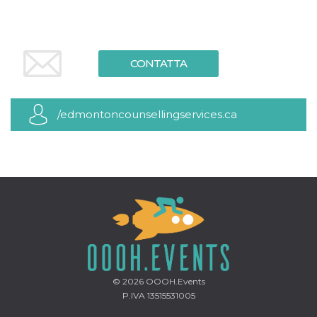
mese
viene
m.stripe.com
generalmente
utilizzato per le
prestazioni e
l'ottimizzazione
dei servizi di
elaborazione
CONTATTA
dei pagamenti,
facilitando la
memorizzazione
dei contenuti
sul browser per
/edmontoncounsellingservices.ca
rendere le
pagine più
veloci.
CookieScriptConsent
4
Questo cookie
CookieScript
settimane
viene utilizzato
oooh.events
2 giorni
dal servizio
Cookie-
Script.com per
ricordare le
preferenze di
consenso sui
cookie dei
visitatori. È
necessario che il
banner dei
cookie di
© 2026
OOOH.Events
Cookie-
P.IVA 13515531005
Script.com
funzioni