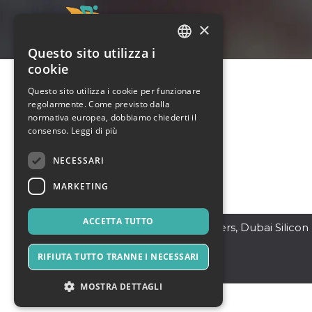
×
Questo sito utilizza i
ITALIAN
cookie
ENGLISH
Questo sito utilizza i cookie per funzionare
regolarmente. Come previsto dalla
SPANISH
normativa europea, dobbiamo chiederti il
consenso.
Leggi di più
NECESSARI
MARKETING
ACCETTA TUTTO
Dubai
,
211, Palace Towers, Dubai Silicon
Oasis
64138
RIFIUTA TUTTO TRANNE I NECESSARI
Emirati Arabi
MOSTRA DETTAGLI