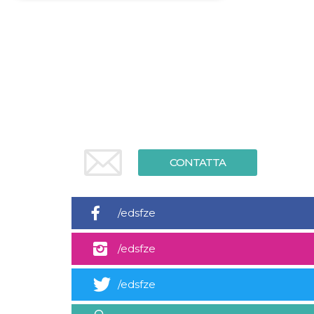
Necessari
Marketing
I cookie strettamente necessari o tecnici sono
indispensabili al funzionamento del sito. I
servizi qui presenti non potranno funzionare
senza.
Provider /
Nome
Scadenza
Descrizione
Dominio
cf_clearance
1 anno
Clearance
Cloudflare,
Cookie from
Inc.
CloudFlare
.oooh.events
CONTATTA
stores the proof
of challenge
passed. It is
used to no
longer issue a
/edsfze
captcha or
jschallenge
challenge if
present. It is
/edsfze
required to
reach origin
server.
/edsfze
wordpress_test_cookie
Sessione
Cookie di
Automattic
Wordpress,
Inc.
verifica che il