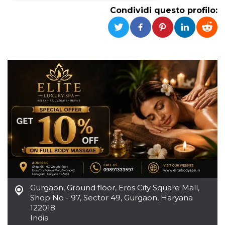
Condividi questo profilo:
Necessari
Marketing
I cookie strettamente necessari o tecnici sono
indispensabili al funzionamento del sito. I
servizi qui presenti non potranno funzionare
senza.
Provider /
Nome
Scadenza
Descrizione
Dominio
cf_clearance
1 anno
Clearance
Cloudflare,
Cookie from
Inc.
CloudFlare
.oooh.events
stores the proof
of challenge
passed. It is
used to no
longer issue a
captcha or
jschallenge
challenge if
present. It is
required to
Gurgaon
,
Ground floor, Eros City Square Mall,
reach origin
server.
Shop No - 97, Sector 49, Gurgaon, Haryana
122018
wordpress_test_cookie
Sessione
Cookie di
Automattic
India
Wordpress,
Inc.
verifica che il