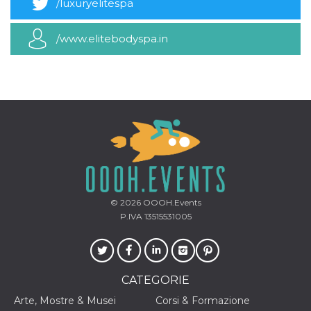
mese
viene
/luxuryelitespa
m.stripe.com
generalmente
utilizzato per le
prestazioni e
/www.elitebodyspa.in
l'ottimizzazione
dei servizi di
elaborazione
dei pagamenti,
facilitando la
memorizzazione
dei contenuti
sul browser per
rendere le
pagine più
veloci.
CookieScriptConsent
4
Questo cookie
CookieScript
settimane
viene utilizzato
oooh.events
2 giorni
dal servizio
Cookie-
Script.com per
© 2026
OOOH.Events
ricordare le
preferenze di
P.IVA 13515531005
consenso sui
cookie dei
visitatori. È
necessario che il
banner dei
cookie di
CATEGORIE
Cookie-
Script.com
Arte, Mostre & Musei
Corsi & Formazione
funzioni