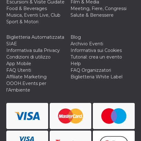
correttamente.
Escursioni & Visite Guidate
Film & Media
Food & Beverages
Meeting, Fiere, Congressi
Storage declaration
Musica, Eventi Live, Club
Salute & Benessere
Sport & Motori
Storage
Nome
Descrizione
type
fbssls_314278995690155
Session
Biglietteria Automatizzata
Blog
storage
SIAE
Archivio Eventi
wpEmojiSettingsSupports
Session
Informativa sulla Privacy
Informativa sui Cookies
storage
Condizioni di utilizzo
Tutorial: crea un evento
App Mobile
Help
cn_uc__
Local
storage
FAQ Utenti
FAQ Organizzatori
Affiliate Marketing
Biglietteria White Label
OOOH.Events per
l’Ambiente
Provider /
Nome
Scadenza
Descrizione
Dominio
c_user
4
Cookie di a
Meta
settimane
utente. Può
Platform Inc.
2 giorni
essere di se
.facebook.com