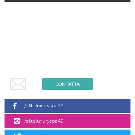
.oooh.events
browser accetti i
cookie.
PHPSESSID
Sessione
Cookie
PHP.net
generato da
oooh.events
applicazioni
basate sul
linguaggio PHP.
Si tratta di un
identificatore
generico
utilizzato per
mantenere le
variabili di
sessione utente.
Normalmente è
un numero
generato in
modo casuale, il
CONTATTA
modo in cui
viene utilizzato
può essere
specifico per il
sito, ma un
/eliteluxuryspa49
buon esempio è
mantenere uno
stato di accesso
per un utente
/eliteluxuryspa49
tra le pagine.
m
1 anno 1
Questo cookie
Stripe