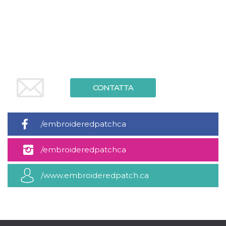
.oooh.events
browser accetti i
cookie.
PHPSESSID
Sessione
Cookie
PHP.net
generato da
oooh.events
applicazioni
basate sul
linguaggio PHP.
Si tratta di un
identificatore
generico
utilizzato per
CONTATTA
mantenere le
variabili di
sessione utente.
Normalmente è
un numero
/embroideredpatchca
generato in
modo casuale, il
modo in cui
/embroideredpatchca
viene utilizzato
può essere
specifico per il
sito, ma un
/www.embroideredpatch.ca
buon esempio è
mantenere uno
stato di accesso
per un utente
tra le pagine.
m
1 anno 1
Questo cookie
Stripe