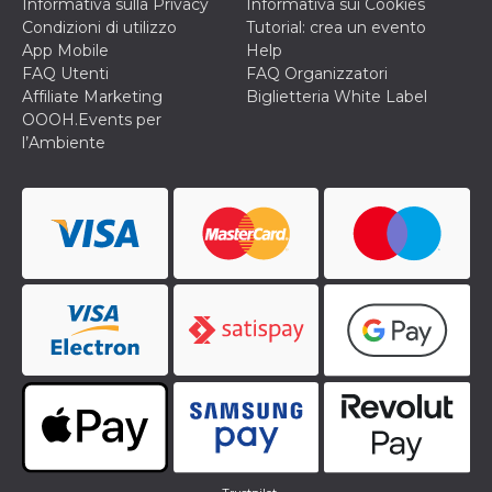
correttamente.
Informativa sulla Privacy
Informativa sui Cookies
Condizioni di utilizzo
Tutorial: crea un evento
Storage declaration
App Mobile
Help
FAQ Utenti
FAQ Organizzatori
Storage
Nome
Descrizione
type
Affiliate Marketing
Biglietteria White Label
OOOH.Events per
fbssls_314278995690155
Session
l’Ambiente
storage
wpEmojiSettingsSupports
Session
storage
cn_uc__
Local
storage
Provider /
Nome
Scadenza
Descrizione
Dominio
c_user
4
Cookie di a
Meta
settimane
utente. Può
Platform Inc.
2 giorni
essere di se
.facebook.com