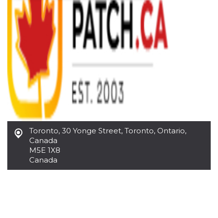
Necessari
Marketing
I cookie strettamente necessari o tecnici sono
indispensabili al funzionamento del sito. I
servizi qui presenti non potranno funzionare
senza.
Provider /
Nome
Scadenza
Descrizione
Dominio
cf_clearance
1 anno
Clearance
Cloudflare,
Cookie from
Inc.
CloudFlare
.oooh.events
stores the proof
of challenge
passed. It is
Toronto
,
30 Yonge Street, Toronto, Ontario,
used to no
Canada
longer issue a
M5E 1X8
captcha or
jschallenge
Canada
challenge if
present. It is
required to
reach origin
server.
wordpress_test_cookie
Sessione
Cookie di
Automattic
Wordpress,
Inc.
verifica che il