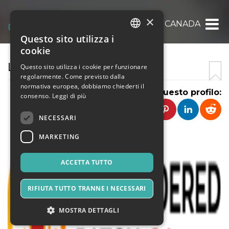
×
EMBROIDERED PATCHES CANADA
Questo sito utilizza i
ITALIAN
cookie
ENGLISH
LUCY JACKSON
Questo sito utilizza i cookie per funzionare
regolarmente. Come previsto dalla
SPANISH
normativa europea, dobbiamo chiederti il
Condividi questo profilo:
consenso.
Leggi di più
NECESSARI
MARKETING
ACCETTA TUTTO
RIFIUTA TUTTO TRANNE I NECESSARI
MOSTRA DETTAGLI