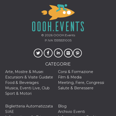
mese
viene
m.stripe.com
generalmente
utilizzato per le
prestazioni e
l'ottimizzazione
dei servizi di
elaborazione
dei pagamenti,
facilitando la
memorizzazione
© 2026
OOOH.Events
dei contenuti
sul browser per
P.IVA 13515531005
rendere le
pagine più
veloci.
CookieScriptConsent
4
Questo cookie
CookieScript
settimane
viene utilizzato
oooh.events
CATEGORIE
2 giorni
dal servizio
Cookie-
Arte, Mostre & Musei
Corsi & Formazione
Script.com per
ricordare le
Escursioni & Visite Guidate
Film & Media
preferenze di
Food & Beverages
Meeting, Fiere, Congressi
consenso sui
cookie dei
Musica, Eventi Live, Club
Salute & Benessere
visitatori. È
Sport & Motori
necessario che il
banner dei
cookie di
Cookie-
Biglietteria Automatizzata
Blog
Script.com
SIAE
Archivio Eventi
funzioni