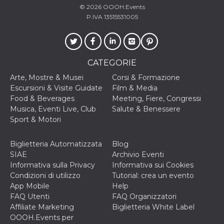
mese
viene
m.stripe.com
© 2026
OOOH.Events
generalmente
utilizzato per le
P.IVA 13515531005
prestazioni e
l'ottimizzazione
dei servizi di
elaborazione
dei pagamenti,
facilitando la
CATEGORIE
memorizzazione
dei contenuti
Arte, Mostre & Musei
Corsi & Formazione
sul browser per
rendere le
Escursioni & Visite Guidate
Film & Media
pagine più
Food & Beverages
Meeting, Fiere, Congressi
veloci.
Musica, Eventi Live, Club
Salute & Benessere
CookieScriptConsent
4
Questo cookie
CookieScript
Sport & Motori
settimane
viene utilizzato
oooh.events
2 giorni
dal servizio
Cookie-
Script.com per
Biglietteria Automatizzata
Blog
ricordare le
SIAE
Archivio Eventi
preferenze di
consenso sui
Informativa sulla Privacy
Informativa sui Cookies
cookie dei
Condizioni di utilizzo
Tutorial: crea un evento
visitatori. È
necessario che il
App Mobile
Help
banner dei
FAQ Utenti
FAQ Organizzatori
cookie di
Cookie-
Affiliate Marketing
Biglietteria White Label
Script.com
OOOH.Events per
funzioni