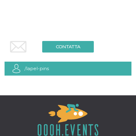
.oooh.events
browser accetti i
cookie.
PHPSESSID
Sessione
Cookie
PHP.net
generato da
oooh.events
applicazioni
basate sul
linguaggio PHP.
Si tratta di un
identificatore
CONTATTA
generico
utilizzato per
mantenere le
variabili di
sessione utente.
/lapel-pins
Normalmente è
un numero
generato in
modo casuale, il
modo in cui
viene utilizzato
può essere
specifico per il
sito, ma un
buon esempio è
mantenere uno
stato di accesso
per un utente
tra le pagine.
m
1 anno 1
Questo cookie
Stripe