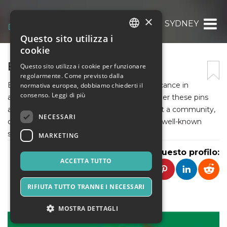
×
ENAMEL PINS IN SYDNEY
Questo sito utilizza i
ITALIAN
cookie
ENGLISH
ENAMEL PINS IN SYDNEY
Questo sito utilizza i cookie per funzionare
regolarmente. Come previsto dalla
SPANISH
Enamel Pins In Sydney have cultural significance in
normativa europea, dobbiamo chiederti il
consenso.
Leggi di più
addition to being stylish accessories. Whether these pins
are used to celebrate an occasion, represent a community,
NECESSARI
or show off group affiliations, they become well-known
symbols in social circles.
MARKETING
Condividi questo profilo:
ACCETTA TUTTO
RIFIUTA TUTTO TRANNE I NECESSARI
MOSTRA DETTAGLI