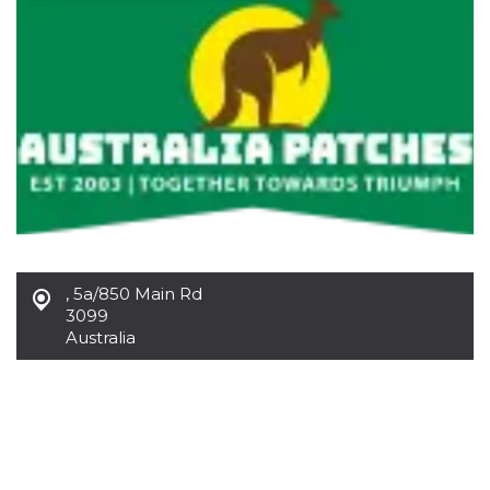
Necessari
Marketing
I cookie strettamente necessari o tecnici sono
indispensabili al funzionamento del sito. I
servizi qui presenti non potranno funzionare
senza.
Provider /
Nome
Scadenza
Descrizione
Dominio
cf_clearance
1 anno
Clearance
Cloudflare,
Cookie from
Inc.
CloudFlare
.oooh.events
stores the proof
of challenge
passed. It is
,
5a/850 Main Rd
used to no
3099
longer issue a
Australia
captcha or
jschallenge
challenge if
present. It is
required to
reach origin
server.
wordpress_test_cookie
Sessione
Cookie di
Automattic
Wordpress,
Inc.
verifica che il