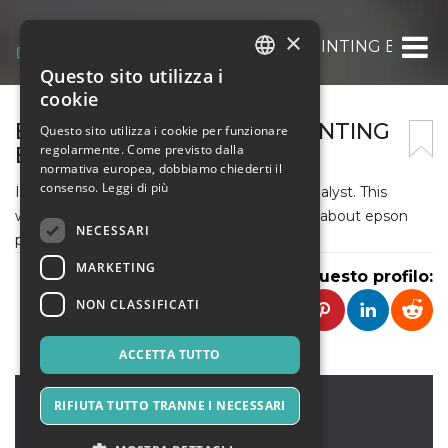
×
EPSON PRINTER IS NOT PRINTING BLACK
Questo sito utilizza i
ITALIAN
cookie
ENGLISH
EPSON PRINTER IS NOT PRINTING
Questo sito utilizza i cookie per funzionare
regolarmente. Come previsto dalla
BLACK COLOR PROPERLY
SPANISH
normativa europea, dobbiamo chiederti il
consenso.
Leggi di più
I am Rau Singh working here as a quality analyst. This
website will give you complete information about epson
NECESSARI
printer is not printing black color properly.
MARKETING
Condividi questo profilo:
NON CLASSIFICATI
ACCETTA TUTTO
us
,
usa
RIFIUTA TUTTO TRANNE I NECESSARI
11001
Stati Uniti