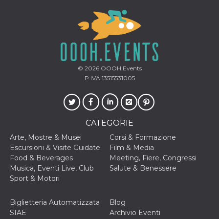
server.
wordpress_test_cookie
Sessione
Cookie di
Automattic
Wordpress,
Inc.
verifica che il
.oooh.events
browser accetti i
cookie.
PHPSESSID
Sessione
Cookie
PHP.net
generato da
© 2026
OOOH.Events
oooh.events
applicazioni
P.IVA 13515531005
basate sul
linguaggio PHP.
Si tratta di un
identificatore
generico
utilizzato per
CATEGORIE
mantenere le
variabili di
sessione utente.
Arte, Mostre & Musei
Corsi & Formazione
Normalmente è
Escursioni & Visite Guidate
Film & Media
un numero
generato in
Food & Beverages
Meeting, Fiere, Congressi
modo casuale, il
Musica, Eventi Live, Club
Salute & Benessere
modo in cui
viene utilizzato
Sport & Motori
può essere
specifico per il
sito, ma un
Biglietteria Automatizzata
Blog
buon esempio è
mantenere uno
SIAE
Archivio Eventi
stato di accesso