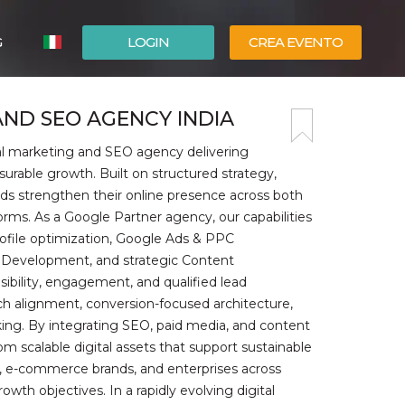
G
LOGIN
CREA EVENTO
ESPAÑOL
AND SEO AGENCY INDIA
ENGLISH
tal marketing and SEO agency delivering
urable growth. Built on structured strategy,
nds strengthen their online presence across both
orms. As a Google Partner agency, our capabilities
ofile optimization, Google Ads & PPC
Development, and strategic Content
bility, engagement, and qualified lead
 alignment, conversion-focused architecture,
king. By integrating SEO, paid media, and content
om scalable digital assets that support sustainable
, e-commerce brands, and enterprises across
owth objectives. In a rapidly evolving digital