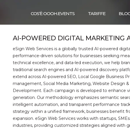
COS’È OOOH.EVENTS
TARIFFE
BLO
AI-POWERED DIGITAL MARKETING 
eSign Web Services is a globally trusted AI-powered digi
performance-driven solutions for businesses seeking meas
technical excellence, and data-led execution, we help bra
traditional search engines and AI-powered discovery platf
extend across AI-powered SEO, Local Google Business Pr
management, Social Media Marketing, Website Design & 
Development. Each campaign is developed to enhance visi
generation. Our methodology emphasizes semantic search
intelligent automation, and transparent performance trac
strategy within a unified framework, businesses benefit fr
expansion. eSign Web Services works with startups, SMEs
industries, providing customized strategies aligned with gr