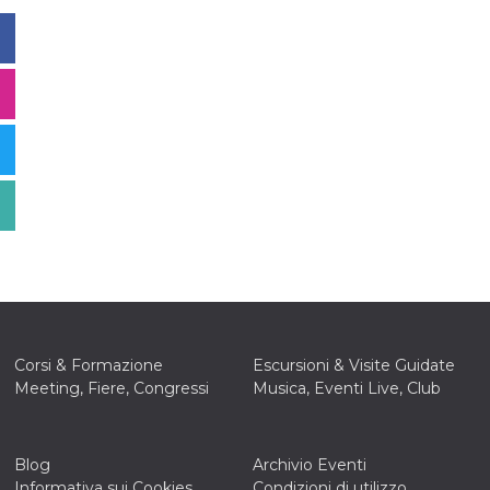
Corsi & Formazione
Escursioni & Visite Guidate
Meeting, Fiere, Congressi
Musica, Eventi Live, Club
Blog
Archivio Eventi
Informativa sui Cookies
Condizioni di utilizzo