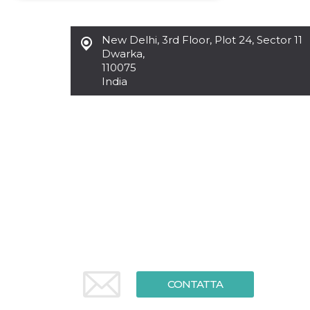
Necessari
Marketing
New Delhi
,
3rd Floor, Plot 24, Sector 11
I cookie strettamente necessari o tecnici sono
Dwarka,
indispensabili al funzionamento del sito. I
110075
servizi qui presenti non potranno funzionare
India
senza.
Provider /
Nome
Scadenza
Descrizione
Dominio
cf_clearance
1 anno
Clearance
Cloudflare,
Cookie from
Inc.
CloudFlare
.oooh.events
stores the proof
of challenge
passed. It is
used to no
longer issue a
captcha or
jschallenge
challenge if
present. It is
required to
reach origin
server.
CONTATTA
wordpress_test_cookie
Sessione
Cookie di
Automattic
Wordpress,
Inc.
verifica che il