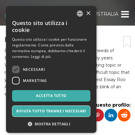
×
ESSAY ROO AUSTRALIA
Questo sito utilizza i
ITALIAN
cookie
ENGLISH
ESSAY ROO IN AUSTRALIA
Questo sito utilizza i cookie per funzionare
regolarmente. Come previsto dalla
SPANISH
Essay Roo Australia has been adopting the needs of
normativa europea, dobbiamo chiederti il
consenso.
Leggi di più
thousands of students of AU from over many years.
Whether you need help in choosing an exciting topic or
NECESSARI
research or are unable to understand any difficult topic that
your teachers taught you, well by hiring a Best Essay Roo
MARKETING
Australia your problems easily go away in the blink of an
eye.
ACCETTA TUTTO
Condividi questo profilo:
RIFIUTA TUTTO TRANNE I NECESSARI
MOSTRA DETTAGLI