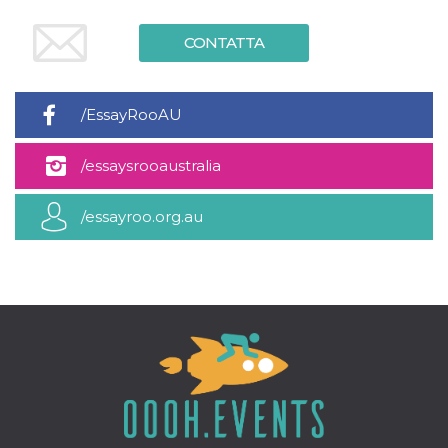
.oooh.events
browser accetti i
cookie.
CONTATTA
PHPSESSID
Sessione
Cookie
PHP.net
generato da
oooh.events
applicazioni
basate sul
/EssayRooAU
linguaggio PHP.
Si tratta di un
identificatore
generico
/essaysrooaustralia
utilizzato per
mantenere le
variabili di
sessione utente.
/essayroo.org.au
Normalmente è
un numero
generato in
modo casuale, il
modo in cui
viene utilizzato
può essere
specifico per il
sito, ma un
buon esempio è
mantenere uno
stato di accesso
per un utente
tra le pagine.
m
1 anno 1
Questo cookie
Stripe