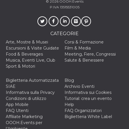
mese
viene
m.stripe.com
© 2026
OOOH.Events
generalmente
P.IVA 13515531005
utilizzato per le
prestazioni e
l'ottimizzazione
dei servizi di
elaborazione
dei pagamenti,
facilitando la
CATEGORIE
memorizzazione
dei contenuti
Arte, Mostre & Musei
Corsi & Formazione
sul browser per
Escursioni & Visite Guidate
Film & Media
rendere le
pagine più
Food & Beverages
Meeting, Fiere, Congressi
veloci.
Musica, Eventi Live, Club
Salute & Benessere
CookieScriptConsent
4
Questo cookie
CookieScript
Sport & Motori
settimane
viene utilizzato
oooh.events
2 giorni
dal servizio
Cookie-
Biglietteria Automatizzata
Blog
Script.com per
ricordare le
SIAE
Archivio Eventi
preferenze di
Informativa sulla Privacy
Informativa sui Cookies
consenso sui
cookie dei
Condizioni di utilizzo
Tutorial: crea un evento
visitatori. È
App Mobile
Help
necessario che il
banner dei
FAQ Utenti
FAQ Organizzatori
cookie di
Affiliate Marketing
Biglietteria White Label
Cookie-
Script.com
OOOH.Events per
funzioni
l’Ambiente