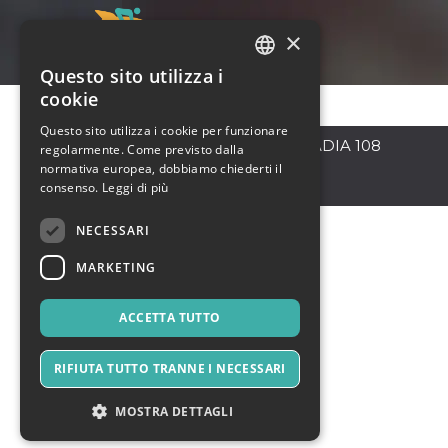
×
Questo sito utilizza i
ITALIAN
cookie
ENGLISH
Questo sito utilizza i cookie per funzionare
ROMA
,
VIA DELL'ARCADIA 108
regolarmente. Come previsto dalla
SPANISH
00147
normativa europea, dobbiamo chiederti il
Italia
consenso.
Leggi di più
NECESSARI
MARKETING
ACCETTA TUTTO
RIFIUTA TUTTO TRANNE I NECESSARI
MOSTRA DETTAGLI