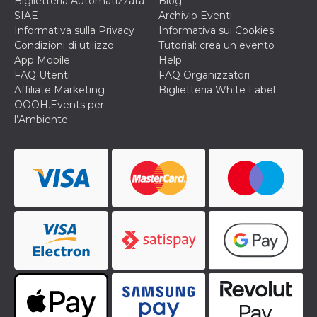
Biglietteria Automatizzata
Blog
memorizzazione
dei contenuti
SIAE
Archivio Eventi
sul browser per
Informativa sulla Privacy
Informativa sui Cookies
rendere le
pagine più
Condizioni di utilizzo
Tutorial: crea un evento
veloci.
App Mobile
Help
Storage declaration
FAQ Utenti
FAQ Organizzatori
Affiliate Marketing
Biglietteria White Label
Nome
Storage type
Descrizione
OOOH.Events per
l’Ambiente
wpEmojiSettingsSupports
Archiviazione
di sessione
cn_uc__
Archiviazione
locale
fbssls_314278995690155
Archiviazione
di sessione
Provider /
Nome
Scadenza
Descrizione
Dominio
__Secure-
.youtube.com
5 mesi 4
YNID
settimane
Provider /
Nome
Scadenza
Descrizione
Dominio