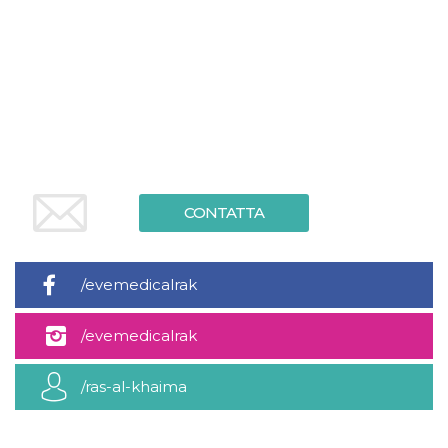
server.
wordpress_test_cookie
Sessione
Cookie di
Automattic
Wordpress,
Inc.
verifica che il
.oooh.events
browser accetti i
cookie.
PHPSESSID
Sessione
Cookie
PHP.net
generato da
oooh.events
applicazioni
basate sul
linguaggio PHP.
Si tratta di un
identificatore
CONTATTA
generico
utilizzato per
mantenere le
variabili di
sessione utente.
/evemedicalrak
Normalmente è
un numero
generato in
/evemedicalrak
modo casuale, il
modo in cui
viene utilizzato
può essere
/ras-al-khaima
specifico per il
sito, ma un
buon esempio è
mantenere uno
stato di accesso