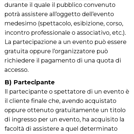
durante il quale il pubblico convenuto
Necessari
Marketing
potrà assistere all’oggetto dell’evento
I cookie strettamente necessari o tecnici sono
medesimo (spettacolo, esibizione, corso,
indispensabili al funzionamento del sito. I
servizi qui presenti non potranno funzionare
incontro professionale o associativo, etc.).
senza.
La partecipazione a un evento può essere
Provider /
Nome
Scadenza
Descrizione
Dominio
gratuita oppure l’organizzatore può
cf_clearance
1 anno
Clearance
Cloudflare,
richiedere il pagamento di una quota di
Cookie from
Inc.
CloudFlare
.oooh.events
accesso.
stores the proof
of challenge
passed. It is
B) Partecipante
used to no
longer issue a
Il partecipante o spettatore di un evento è
captcha or
jschallenge
il cliente finale che, avendo acquistato
challenge if
present. It is
required to
oppure ottenuto gratuitamente un titolo
reach origin
server.
di ingresso per un evento, ha acquisito la
wordpress_test_cookie
Sessione
Cookie di
Automattic
facoltà di assistere a quel determinato
Wordpress,
Inc.
verifica che il