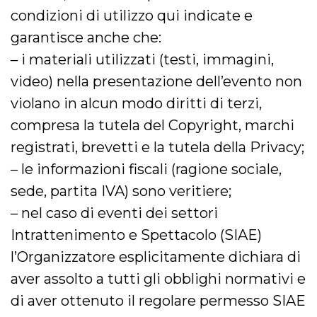
disabilitare 
.facebook.com
visualizzazi
condizioni di utilizzo qui indicate e
delle inserz
Meta in base
garantisce anche che:
sue attività 
web di terzi
– i materiali utilizzati (testi, immagini,
sb
2 anni
Identificazi
Meta
video) nella presentazione dell’evento non
browser di
Platform Inc.
Facebook,
.facebook.com
violano in alcun modo diritti di terzi,
autenticazi
marketing e 
cookie di
compresa la tutela del Copyright, marchi
funzione spe
di Facebook
registrati, brevetti e la tutela della Privacy;
usida
.facebook.com
Sessione
raccoglie
– le informazioni fiscali (ragione sociale,
informazion
browser
sede, partita IVA) sono veritiere;
dell'utente 
dell'identifi
– nel caso di eventi dei settori
univoco, uti
per persona
la pubblicit
Intrattenimento e Spettacolo (SIAE)
gli utenti
l’Organizzatore esplicitamente dichiara di
xs
3 mesi
Utilizzato p
Meta
mantenere 
Platform Inc.
aver assolto a tutti gli obblighi normativi e
sessione
.facebook.com
di aver ottenuto il regolare permesso SIAE
__cf_bm
29 minuti
Questo coo
Cloudflare
58
viene utiliz
Inc.