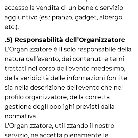
cookie viene
accesso la vendita di un bene o servizio
anche trami
piace e altri
aggiuntivo (es.: pranzo, gadget, albergo,
pulsanti e t
Facebook
posizionati 
etc.).
molti siti W
diversi.
.5) Responsabilità dell’Organizzatore
dpr
.facebook.com
1
permette di
settimana
controllare 
L’Organizzatore è il solo responsabile della
funzione “S
su Facebook
natura dell’evento, dei contenuti e temi
pulsante “M
piace”, rac
trattati nel corso dell’evento medesimo,
le impostaz
della lingua
della veridicità delle informazioni fornite
permettono
condividere
pagina.
sia nella descrizione dell’evento che nel
fr
3 mesi
Contiene la
Meta
profilo organizzatore, della corretta
combinazio
Platform Inc.
ID univoco 
.facebook.com
gestione degli obblighi previsti dalla
browser e
dell'utente,
normativa.
utilizzata pe
pubblicità m
L’Organizzatore, utilizzando il nostro
oo
5 anni
consente
Meta
servizio, ne accetta pienamente le
all'utente di
Platform Inc.