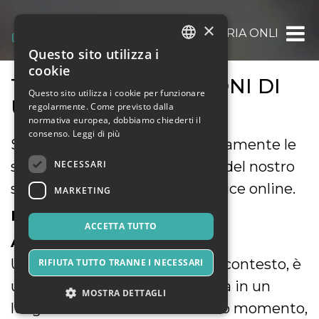
×
OOOH.EVENTS | BIGLIETTERIA ONLINE GRAT
Questo sito utilizza i
ITALIAN
cookie
TERMINI E CONDIZIONI DI
ENGLISH
Questo sito utilizza i cookie per funzionare
UTILIZZO
regolarmente. Come previsto dalla
SPANISH
normativa europea, dobbiamo chiederti il
consenso.
Leggi di più
Siete pregati di leggere attentamente le
NECESSARI
seguenti condizioni di utilizzo del nostro
servizio di biglietteria self-service online.
MARKETING
DEFINIZIONI
ACCETTA TUTTO
A) Evento
Un evento, riferito al presente contesto, è
RIFIUTA TUTTO TRANNE I NECESSARI
un avvenimento che si svolgerà in un
MOSTRA DETTAGLI
luogo determinato e in un dato momento,