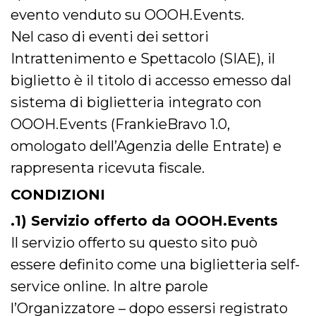
mese
viene
m.stripe.com
generalmente
evento venduto su OOOH.Events.
utilizzato per le
prestazioni e
Nel caso di eventi dei settori
l'ottimizzazione
dei servizi di
Intrattenimento e Spettacolo (SIAE), il
elaborazione
dei pagamenti,
biglietto è il titolo di accesso emesso dal
facilitando la
memorizzazione
sistema di biglietteria integrato con
dei contenuti
sul browser per
rendere le
OOOH.Events (FrankieBravo 1.0,
pagine più
veloci.
omologato dell’Agenzia delle Entrate) e
CookieScriptConsent
4
Questo cookie
CookieScript
rappresenta ricevuta fiscale.
settimane
viene utilizzato
oooh.events
2 giorni
dal servizio
Cookie-
CONDIZIONI
Script.com per
ricordare le
.1) Servizio offerto da OOOH.Events
preferenze di
consenso sui
cookie dei
Il servizio offerto su questo sito può
visitatori. È
necessario che il
essere definito come una biglietteria self-
banner dei
cookie di
service online. In altre parole
Cookie-
Script.com
l’Organizzatore – dopo essersi registrato
funzioni