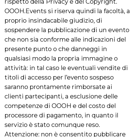
rispetto della Privacy e del Copyright.
VISITOR_INFO1_LIVE
5 mesi 4
Questo cook
Google LLC
OOOH.Events si riserva quindi la facoltà, a
settimane
impostato 
.youtube.com
Youtube pe
proprio insindacabile giudizio, di
tenere tracc
delle prefe
sospendere la pubblicazione di un evento
dell'utente p
video di Yo
incorporati 
che non sia conforme alle indicazioni del
siti; può an
determinare 
presente punto o che danneggi in
visitatore de
web sta
qualsiasi modo la propria immagine o
utilizzando 
nuova o la
attività: in tal caso le eventuali vendite di
vecchia ver
dell'interfac
Youtube.
titoli di accesso per l’evento sospeso
VISITOR_PRIVACY_METADATA
5 mesi 4
Questo coo
YouTube
saranno prontamente rimborsate ai
settimane
viene utiliz
.youtube.com
per memori
clienti partecipanti, a esclusione delle
le scelte di
consenso e
competenze di OOOH e del costo del
privacy dell
per la loro
processore di pagamento, in quanto il
interazione 
sito. Registr
sul consens
servizio è stato comunque reso.
visitatore r
a varie poli
Attenzione: non è consentito pubblicare
impostazion