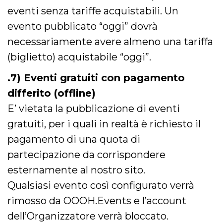
privacy,
eventi senza tariffe acquistabili. Un
garantendo 
loro prefer
evento pubblicato “oggi” dovrà
siano onora
nelle sessio
necessariamente avere almeno una tariffa
future.
__Secure-ROLLOUT_TOKEN
.youtube.com
5 mesi 4
Utilizzato d
(biglietto) acquistabile “oggi”.
settimane
YouTube pe
gestire
l'implement
.7) Eventi gratuiti con pagamento
e la
sperimenta
differito (offline)
delle funzio
Aiuta Googl
E’ vietata la pubblicazione di eventi
controllare 
nuove
gratuiti, per i quali in realtà è richiesto il
funzionalità
modifiche
pagamento di una quota di
dell'interfac
vengono mo
agli utenti
partecipazione da corrispondere
nell'ambito 
e
esternamente al nostro sito.
implementa
graduali,
Qualsiasi evento così configurato verrà
garantendo
un'esperien
rimosso da OOOH.Events e l’account
coerente pe
determinat
dell’Organizzatore verrà bloccato.
utente dura
esperiment