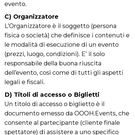
.oooh.events
evento.
browser accetti i
cookie.
C) Organizzatore
PHPSESSID
Sessione
Cookie
PHP.net
generato da
oooh.events
L’Organizzatore è il soggetto (persona
applicazioni
basate sul
fisica o società) che definisce i contenuti e
linguaggio PHP.
Si tratta di un
identificatore
le modalità di esecuzione di un evento
generico
utilizzato per
(prezzi, luogo, condizioni). E’ il solo
mantenere le
variabili di
responsabile della buona riuscita
sessione utente.
Normalmente è
dell’evento, così come di tutti gli aspetti
un numero
generato in
modo casuale, il
legali e fiscali.
modo in cui
viene utilizzato
può essere
D) Titoli di accesso o Biglietti
specifico per il
sito, ma un
Un titolo di accesso o biglietto è il
buon esempio è
mantenere uno
documento emesso da OOOH.Events, che
stato di accesso
per un utente
consente al partecipante (cliente finale
tra le pagine.
spettatore) di assistere a uno specifico
m
1 anno 1
Questo cookie
Stripe