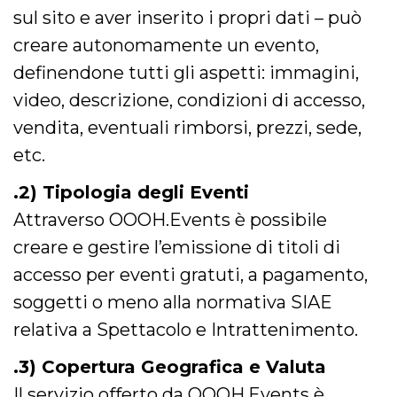
correttamente.
sul sito e aver inserito i propri dati – può
Storage declaration
creare autonomamente un evento,
Storage
definendone tutti gli aspetti: immagini,
Nome
Descrizione
type
video, descrizione, condizioni di accesso,
fbssls_314278995690155
Session
storage
vendita, eventuali rimborsi, prezzi, sede,
wpEmojiSettingsSupports
Session
etc.
storage
cn_uc__
Local
.2) Tipologia degli Eventi
storage
Attraverso OOOH.Events è possibile
creare e gestire l’emissione di titoli di
accesso per eventi gratuti, a pagamento,
soggetti o meno alla normativa SIAE
relativa a Spettacolo e Intrattenimento.
Provider /
Nome
Scadenza
Descrizione
Dominio
.3) Copertura Geografica e Valuta
c_user
4
Cookie di a
Meta
settimane
utente. Può
Platform Inc.
Il servizio offerto da OOOH.Events è
2 giorni
essere di se
.facebook.com