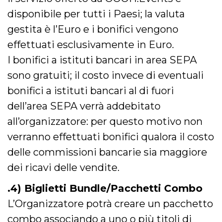
o persistent
disponibile per tutti i Paesi; la valuta
30 giorni
datr
2 anni
Questo coo
gestita è l’Euro e i bonifici vengono
Meta
identifica il
Platform Inc.
browser che
.facebook.com
effettuati esclusivamente in Euro.
connette a
Facebook. 
I bonifici a istituti bancari in area SEPA
direttament
legato alla 
sono gratuiti; il costo invece di eventuali
Facebook
dell'utente.
bonifici a istituti bancari al di fuori
Facebook s
che viene
utilizzato p
dell’area SEPA verrà addebitato
aiutare con 
sicurezza e a
all’organizzatore: per questo motivo non
di accesso
sospette, in
verranno effettuati bonifici qualora il costo
particolare p
rilevamento
delle commissioni bancarie sia maggiore
bot che ten
di accedere 
dei ricavi delle vendite.
servizio. F
afferma anc
il profilo
.4) Biglietti Bundle/Pacchetti Combo
comportame
associato a
ciascun coo
L’Organizzatore potrà creare un pacchetto
datr viene
eliminato d
combo associando a uno o più titoli di
giorni. Que