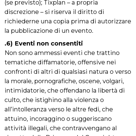
(se previsto); Tixplan – a propria
secondi
Cloudflare 
.hubspot.com
distinguere 
discrezione – si riserva il diritto di
umani e bot
vantaggioso 
sito Web, al
richiederne una copia prima di autorizzare
di effettuar
rapporti val
la pubblicazione di un evento.
sull'utilizzo
proprio sit
.6) Eventi non consentiti
_cfuvid
.hubspot.com
Sessione
Questo coo
viene utiliz
Non sono ammessi eventi che trattino
Cloudflare 
monitorare 
tematiche diffamatorie, offensive nei
utenti attra
le sessioni 
confronti di altri di qualsiasi natura o verso
ottimizzare
l'esperienza
dell'utente
la morale, pornografiche, oscene, volgari,
mantenendo
coerenza de
intimidatorie, che offendano la libertà di
sessione e
fornendo se
culto, che istighino alla violenza o
personalizza
all’intolleranza verso le altre fedi, che
YSC
Sessione
Questo cook
Google LLC
impostato 
.youtube.com
attuino, incoraggino o suggeriscano
YouTube pe
tenere tracc
delle
attività illegali, che contravvengano al
visualizzazi
video incorp