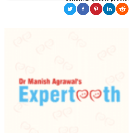
Necessari
Marketing
I cookie strettamente necessari o tecnici sono
indispensabili al funzionamento del sito. I
servizi qui presenti non potranno funzionare
senza.
Provider /
Nome
Scadenza
Descrizione
Dominio
cf_clearance
1 anno
Clearance
Cloudflare,
Cookie from
Inc.
CloudFlare
.oooh.events
stores the proof
of challenge
passed. It is
used to no
longer issue a
captcha or
jschallenge
challenge if
present. It is
required to
reach origin
server.
wordpress_test_cookie
Sessione
Cookie di
Automattic
Wordpress,
Inc.
verifica che il