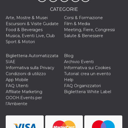
correttamente.
CATEGORIE
Storage declaration
Arte, Mostre & Musei
Corsi & Formazione
Storage
Nome
Descrizione
Escursioni & Visite Guidate
Film & Media
type
Food & Beverages
Meeting, Fiere, Congressi
fbssls_314278995690155
Session
Musica, Eventi Live, Club
Salute & Benessere
storage
Sport & Motori
wpEmojiSettingsSupports
Session
storage
Biglietteria Automatizzata
Blog
cn_uc__
Local
SIAE
Archivio Eventi
storage
Informativa sulla Privacy
Informativa sui Cookies
Condizioni di utilizzo
Tutorial: crea un evento
App Mobile
Help
FAQ Utenti
FAQ Organizzatori
Affiliate Marketing
Biglietteria White Label
OOOH.Events per
l’Ambiente
Provider /
Nome
Scadenza
Descrizione
Dominio
c_user
4
Cookie di a
Meta
settimane
utente. Può
Platform Inc.
2 giorni
essere di se
.facebook.com