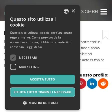
×
EXPERT EXHIBITS GMBH
Questo sito utilizza i
ITALIAN
cookie
ENGLISH
EXPERT EXHIBITS GMBH
Questo sito utilizza i cookie per funzionare
regolarmente. Come previsto dalla
SPANISH
Expert Exhibits GmbH is a exhibition stand contractor in
normativa europea, dobbiamo chiederti il
consenso.
Leggi di più
Europe, specializing in custom and modular trade show
booths. We deliver creative, high-impact exhibition
NECESSARI
solutions with complete end-to-end support across major
European exhibition destinations.
MARKETING
Condividi questo profilo:
ACCETTA TUTTO
RIFIUTA TUTTO TRANNE I NECESSARI
MOSTRA DETTAGLI