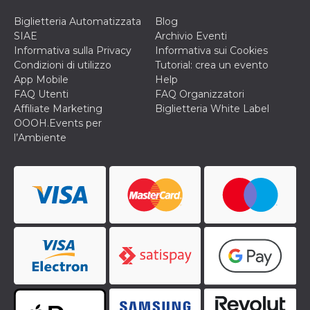
correttamente.
Biglietteria Automatizzata
Blog
Storage declaration
SIAE
Archivio Eventi
Storage
Informativa sulla Privacy
Informativa sui Cookies
Nome
Descrizione
type
Condizioni di utilizzo
Tutorial: crea un evento
App Mobile
Help
fbssls_314278995690155
Session
storage
FAQ Utenti
FAQ Organizzatori
Affiliate Marketing
Biglietteria White Label
wpEmojiSettingsSupports
Session
storage
OOOH.Events per
l’Ambiente
cn_uc__
Local
storage
Provider /
Nome
Scadenza
Descrizione
Dominio
c_user
4
Cookie di a
Meta
settimane
utente. Può
Platform Inc.
2 giorni
essere di se
.facebook.com