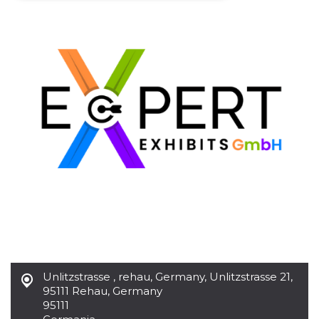
Necessari
Marketing
I cookie strettamente necessari o tecnici sono
indispensabili al funzionamento del sito. I
servizi qui presenti non potranno funzionare
senza.
Provider /
Nome
Scadenza
Descrizione
Dominio
cf_clearance
1 anno
Clearance
Cloudflare,
Cookie from
Inc.
CloudFlare
.oooh.events
stores the proof
of challenge
passed. It is
used to no
longer issue a
captcha or
jschallenge
challenge if
present. It is
required to
reach origin
Unlitzstrasse , rehau, Germany
,
Unlitzstrasse 21,
server.
95111 Rehau, Germany
wordpress_test_cookie
Sessione
Cookie di
Automattic
95111
Wordpress,
Inc.
verifica che il