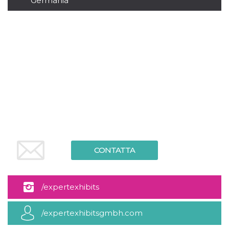
Germania
.oooh.events
browser accetti i
cookie.
PHPSESSID
Sessione
Cookie
PHP.net
generato da
oooh.events
applicazioni
basate sul
linguaggio PHP.
Si tratta di un
identificatore
generico
utilizzato per
mantenere le
variabili di
sessione utente.
Normalmente è
un numero
generato in
modo casuale, il
modo in cui
CONTATTA
viene utilizzato
può essere
specifico per il
sito, ma un
buon esempio è
/expertexhibits
mantenere uno
stato di accesso
per un utente
tra le pagine.
/expertexhibitsgmbh.com
m
1 anno 1
Questo cookie
Stripe