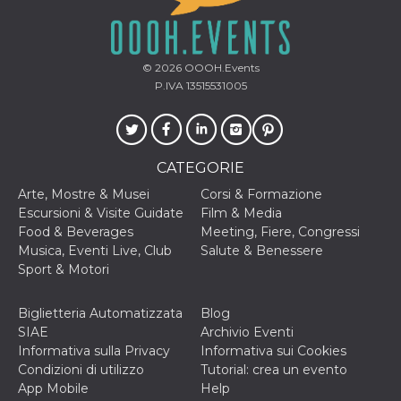
mese
viene
m.stripe.com
generalmente
utilizzato per le
prestazioni e
l'ottimizzazione
dei servizi di
© 2026
OOOH.Events
elaborazione
P.IVA 13515531005
dei pagamenti,
facilitando la
memorizzazione
dei contenuti
sul browser per
rendere le
pagine più
CATEGORIE
veloci.
Arte, Mostre & Musei
Corsi & Formazione
CookieScriptConsent
4
Questo cookie
CookieScript
Escursioni & Visite Guidate
Film & Media
settimane
viene utilizzato
oooh.events
2 giorni
dal servizio
Food & Beverages
Meeting, Fiere, Congressi
Cookie-
Musica, Eventi Live, Club
Salute & Benessere
Script.com per
ricordare le
Sport & Motori
preferenze di
consenso sui
cookie dei
Biglietteria Automatizzata
Blog
visitatori. È
necessario che il
SIAE
Archivio Eventi
banner dei
Informativa sulla Privacy
Informativa sui Cookies
cookie di
Cookie-
Condizioni di utilizzo
Tutorial: crea un evento
Script.com
App Mobile
Help
funzioni