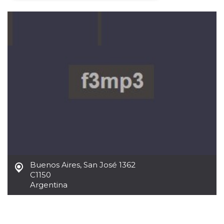
Necessari
Marketing
I cookie strettamente necessari o tecnici sono
indispensabili al funzionamento del sito. I
servizi qui presenti non potranno funzionare
senza.
Provider /
Nome
Scadenza
Descrizione
Dominio
cf_clearance
1 anno
Clearance
Cloudflare,
Cookie from
Inc.
CloudFlare
.oooh.events
stores the proof
of challenge
passed. It is
used to no
longer issue a
captcha or
jschallenge
Buenos Aires
,
San José 1362
challenge if
C1150
present. It is
required to
Argentina
reach origin
server.
wordpress_test_cookie
Sessione
Cookie di
Automattic
Wordpress,
Inc.
verifica che il