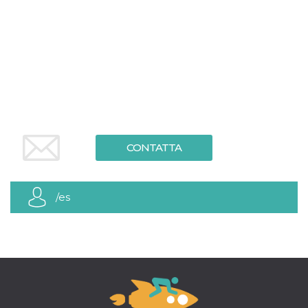
.oooh.events
browser accetti i
cookie.
PHPSESSID
Sessione
Cookie
PHP.net
generato da
oooh.events
applicazioni
basate sul
linguaggio PHP.
Si tratta di un
identificatore
generico
utilizzato per
mantenere le
variabili di
sessione utente.
CONTATTA
Normalmente è
un numero
generato in
modo casuale, il
modo in cui
/es
viene utilizzato
può essere
specifico per il
sito, ma un
buon esempio è
mantenere uno
stato di accesso
per un utente
tra le pagine.
m
1 anno 1
Questo cookie
Stripe