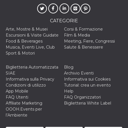
mese
viene
m.stripe.com
generalmente
utilizzato per le
prestazioni e
l'ottimizzazione
CATEGORIE
dei servizi di
elaborazione
dei pagamenti,
Arte, Mostre & Musei
Corsi & Formazione
facilitando la
Escursioni & Visite Guidate
Film & Media
memorizzazione
dei contenuti
Food & Beverages
Meeting, Fiere, Congressi
sul browser per
Musica, Eventi Live, Club
Salute & Benessere
rendere le
pagine più
Sport & Motori
veloci.
CookieScriptConsent
4
Questo cookie
CookieScript
Biglietteria Automatizzata
Blog
settimane
viene utilizzato
oooh.events
SIAE
Archivio Eventi
2 giorni
dal servizio
Cookie-
Informativa sulla Privacy
Informativa sui Cookies
Script.com per
Condizioni di utilizzo
Tutorial: crea un evento
ricordare le
preferenze di
App Mobile
Help
consenso sui
FAQ Utenti
FAQ Organizzatori
cookie dei
visitatori. È
Affiliate Marketing
Biglietteria White Label
necessario che il
OOOH.Events per
banner dei
cookie di
l’Ambiente
Cookie-
Script.com
funzioni