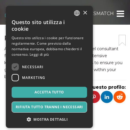
×
FARESMATCH
Questo sito utilizza i
ITALIAN
cookie
ENGLISH
FARESMATCH OTA
Questo sito utilizza i cookie per funzionare
regolarmente. Come previsto dalla
SPANISH
At FaresMatch, Jully Elexa is your go-to travel consultant
normativa europea, dobbiamo chiederti il
consenso.
Leggi di più
for tailor-made adventures. She uses her extensive
knowledge of destinations and travel trends to ensure you
NECESSARI
get the best flights, hotels and experiences within your
budget.
MARKETING
Condividi questo profilo:
ACCETTA TUTTO
RIFIUTA TUTTO TRANNE I NECESSARI
MOSTRA DETTAGLI