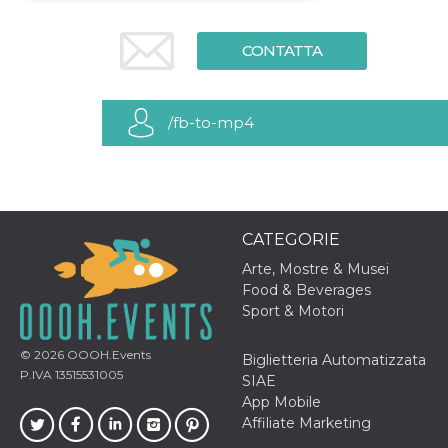
Necessari
Marketing
CONTATTA
I cookie strettamente necessari o tecnici sono
indispensabili al funzionamento del sito. I
servizi qui presenti non potranno funzionare
senza.
/fb-to-mp4
Provider /
Nome
Scadenza
Descrizione
Dominio
cf_clearance
1 anno
Clearance
Cloudflare,
Cookie from
Inc.
CloudFlare
.oooh.events
stores the proof
CATEGORIE
of challenge
passed. It is
Arte, Mostre & Musei
used to no
Food & Beverages
longer issue a
captcha or
Sport & Motori
jschallenge
challenge if
present. It is
© 2026
OOOH.Events
Biglietteria Automatizzata
required to
P.IVA 13515531005
reach origin
SIAE
server.
App Mobile
wordpress_test_cookie
Sessione
Cookie di
Automattic
Affiliate Marketing
Wordpress,
Inc.
verifica che il