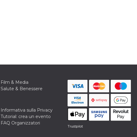
Film & Media
Salute & Benessere
Informativa sulla Privacy
Tutorial: crea un evento
FAQ Organizzatori
Trustpilot