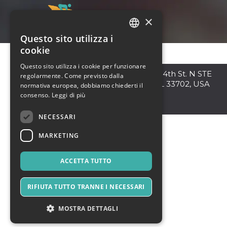
×
Questo sito utilizza i
ITALIAN
cookie
ENGLISH
Questo sito utilizza i cookie per funzionare
Saint Petersburg
,
7901 4th St. N STE
regolarmente. Come previsto dalla
SPANISH
7447, St. Petersburg, FL 33702, USA
normativa europea, dobbiamo chiederti il
33702
consenso.
Leggi di più
Sudafrica
NECESSARI
MARKETING
ACCETTA TUTTO
RIFIUTA TUTTO TRANNE I NECESSARI
MOSTRA DETTAGLI