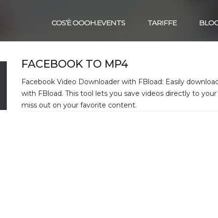
COS’È OOOH.EVENTS
TARIFFE
BLO
FACEBOOK TO MP4
Facebook Video Downloader with FBload: Easily download 
with FBload. This tool lets you save videos directly to you
miss out on your favorite content.