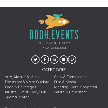
mese
viene
m.stripe.com
generalmente
utilizzato per le
prestazioni e
l'ottimizzazione
dei servizi di
elaborazione
dei pagamenti,
facilitando la
memorizzazione
dei contenuti
sul browser per
rendere le
© 2026
OOOH.Events
pagine più
veloci.
P.IVA 13515531005
CookieScriptConsent
4
Questo cookie
CookieScript
settimane
viene utilizzato
oooh.events
2 giorni
dal servizio
Cookie-
Script.com per
CATEGORIE
ricordare le
preferenze di
Arte, Mostre & Musei
Corsi & Formazione
consenso sui
cookie dei
Escursioni & Visite Guidate
Film & Media
visitatori. È
Food & Beverages
Meeting, Fiere, Congressi
necessario che il
banner dei
Musica, Eventi Live, Club
Salute & Benessere
cookie di
Sport & Motori
Cookie-
Script.com
funzioni