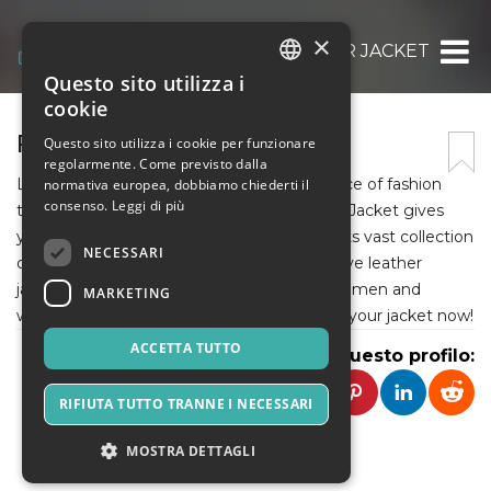
×
FILMS LEATHER JACKET
Questo sito utilizza i
ITALIAN
cookie
ENGLISH
FILMS LEATHER JACKET
Questo sito utilizza i cookie per funzionare
regolarmente. Come previsto dalla
SPANISH
Leather Jackets will always be an iconic piece of fashion
normativa europea, dobbiamo chiederti il
consenso.
Leggi di più
that everyone loves to wear. Films Leather Jacket gives
you a chance to feel like a movie star with its vast collection
NECESSARI
of movie leather jackets and outfits. We have leather
jackets, blazers, hoodies, and coats for both men and
MARKETING
women at a very reasonable price. So, grab your jacket now!
ACCETTA TUTTO
Condividi questo profilo:
RIFIUTA TUTTO TRANNE I NECESSARI
MOSTRA DETTAGLI