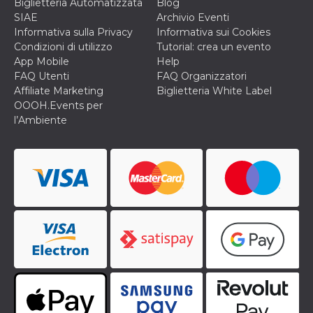
correttamente.
Biglietteria Automatizzata
Blog
SIAE
Archivio Eventi
Storage declaration
Informativa sulla Privacy
Informativa sui Cookies
Condizioni di utilizzo
Tutorial: crea un evento
Storage
Nome
Descrizione
type
App Mobile
Help
FAQ Utenti
FAQ Organizzatori
fbssls_314278995690155
Session
Affiliate Marketing
Biglietteria White Label
storage
OOOH.Events per
wpEmojiSettingsSupports
Session
l’Ambiente
storage
cn_uc__
Local
storage
Provider /
Nome
Scadenza
Descrizione
Dominio
c_user
4
Cookie di a
Meta
settimane
utente. Può
Platform Inc.
2 giorni
essere di se
.facebook.com