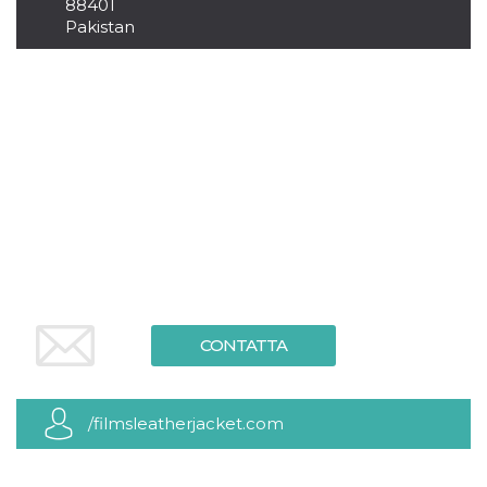
.oooh.events
88401
browser accetti i
Pakistan
cookie.
PHPSESSID
Sessione
Cookie
PHP.net
generato da
oooh.events
applicazioni
basate sul
linguaggio PHP.
Si tratta di un
identificatore
generico
utilizzato per
mantenere le
variabili di
sessione utente.
Normalmente è
un numero
generato in
modo casuale, il
modo in cui
viene utilizzato
può essere
CONTATTA
specifico per il
sito, ma un
buon esempio è
mantenere uno
stato di accesso
/filmsleatherjacket.com
per un utente
tra le pagine.
m
1 anno 1
Questo cookie
Stripe