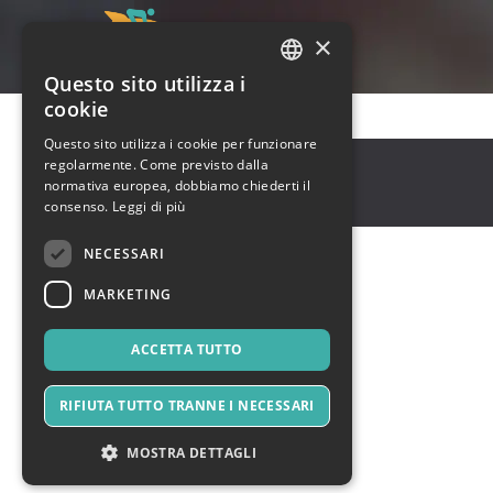
×
Questo sito utilizza i
ITALIAN
cookie
ENGLISH
Questo sito utilizza i cookie per funzionare
NY
,
NYC, NY, USA
regolarmente. Come previsto dalla
SPANISH
10001
normativa europea, dobbiamo chiederti il
Stati Uniti
consenso.
Leggi di più
NECESSARI
MARKETING
ACCETTA TUTTO
RIFIUTA TUTTO TRANNE I NECESSARI
MOSTRA DETTAGLI