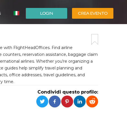
G
LOGIN
CREA EVENTO
ESPAÑOL
ENGLISH
be with FlightHeadOffices. Find airline
ce counters, reservation assistance, baggage claim
ternational airlines. Whether you're organizing a
ice guides help simplify travel planning and
ts, office addresses, travel guidelines, and
y time.
Condividi questo profilo: