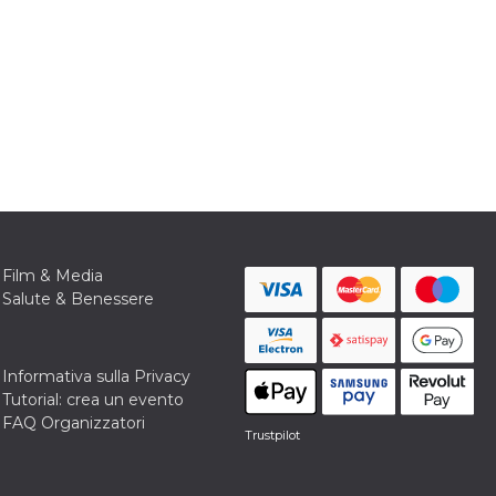
Film & Media
Salute & Benessere
Informativa sulla Privacy
Tutorial: crea un evento
FAQ Organizzatori
Trustpilot