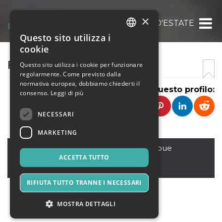
×
FRATLLO D'ESTATE
Questo sito utilizza i
ITALIAN
cookie
ENGLISH
FRATELLO
Questo sito utilizza i cookie per funzionare
regolarmente. Come previsto dalla
SPANISH
normativa europea, dobbiamo chiederti il
Condividi questo profilo:
consenso.
Leggi di più
NECESSARI
MARKETING
PISTOIA (PT) - TOSCANA
,
via cimabue
51100
ACCETTA TUTTO
Italia
RIFIUTA TUTTO TRANNE I NECESSARI
MOSTRA DETTAGLI