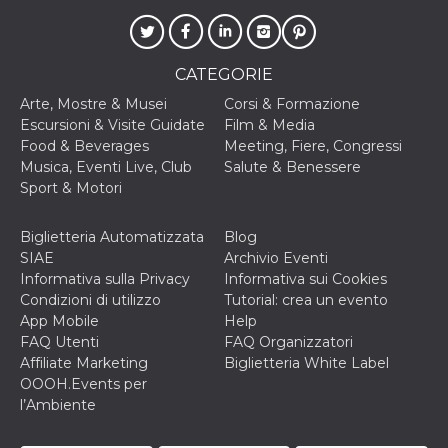
.oooh.events
browser accetti i
cookie.
PHPSESSID
Sessione
Cookie
PHP.net
generato da
oooh.events
CATEGORIE
applicazioni
basate sul
Arte, Mostre & Musei
Corsi & Formazione
linguaggio PHP.
Escursioni & Visite Guidate
Film & Media
Si tratta di un
identificatore
Food & Beverages
Meeting, Fiere, Congressi
generico
Musica, Eventi Live, Club
Salute & Benessere
utilizzato per
mantenere le
Sport & Motori
variabili di
sessione utente.
Normalmente è
Biglietteria Automatizzata
Blog
un numero
generato in
SIAE
Archivio Eventi
modo casuale, il
Informativa sulla Privacy
Informativa sui Cookies
modo in cui
viene utilizzato
Condizioni di utilizzo
Tutorial: crea un evento
può essere
App Mobile
Help
specifico per il
sito, ma un
FAQ Utenti
FAQ Organizzatori
buon esempio è
Affiliate Marketing
Biglietteria White Label
mantenere uno
stato di accesso
OOOH.Events per
per un utente
l’Ambiente
tra le pagine.
m
1 anno 1
Questo cookie
Stripe