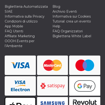
correttamente.
Biglietteria Automatizzata
Blog
Storage declaration
SIAE
Archivio Eventi
Informativa sulla Privacy
Informativa sui Cookies
Storage
Nome
Descrizione
type
Condizioni di utilizzo
Tutorial: crea un evento
App Mobile
Help
fbssls_314278995690155
Session
storage
FAQ Utenti
FAQ Organizzatori
Affiliate Marketing
Biglietteria White Label
wpEmojiSettingsSupports
Session
storage
OOOH.Events per
l’Ambiente
cn_uc__
Local
storage
Provider /
Nome
Scadenza
Descrizione
Dominio
c_user
4
Cookie di a
Meta
settimane
utente. Può
Platform Inc.
2 giorni
essere di se
.facebook.com