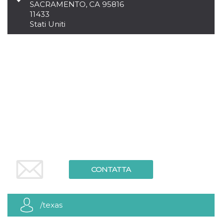
.oooh.events
SACRAMENTO, CA 95816
browser accetti i
11433
cookie.
Stati Uniti
PHPSESSID
Sessione
Cookie
PHP.net
generato da
oooh.events
applicazioni
basate sul
linguaggio PHP.
Si tratta di un
identificatore
generico
utilizzato per
mantenere le
variabili di
sessione utente.
Normalmente è
un numero
generato in
modo casuale, il
modo in cui
viene utilizzato
può essere
specifico per il
sito, ma un
CONTATTA
buon esempio è
mantenere uno
stato di accesso
per un utente
tra le pagine.
/texas
m
1 anno 1
Questo cookie
Stripe