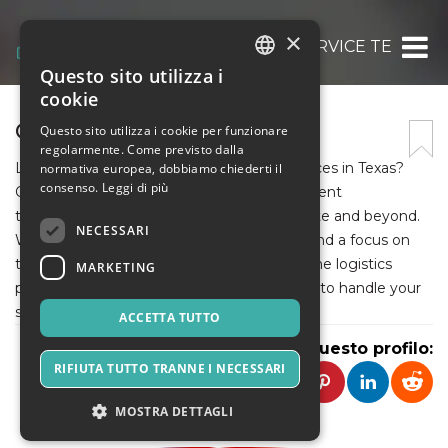
×
FREIGHT FORWARDING SERVICE TEXAS
Questo sito utilizza i
ITALIAN
cookie
ENGLISH
ONE UNION SOLUTIONS
Questo sito utilizza i cookie per funzionare
regolarmente. Come previsto dalla
SPANISH
Looking for reliable freight forwarding services in Texas?
normativa europea, dobbiamo chiederti il
consenso.
Leggi di più
Our expert team ensures smooth and efficient
transportation of your goods across the state and beyond.
NECESSARI
With tailored solutions, competitive rates, and a focus on
timely delivery, we manage every step of the logistics
MARKETING
process, giving you peace of mind. Trust us to handle your
shipping needs with precision and care.
ACCETTA TUTTO
Condividi questo profilo:
RIFIUTA TUTTO TRANNE I NECESSARI
MOSTRA DETTAGLI