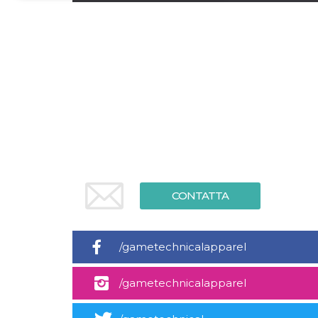
Necessari
Marketing
I cookie strettamente necessari o tecnici sono
indispensabili al funzionamento del sito. I
servizi qui presenti non potranno funzionare
senza.
Provider /
Nome
Scadenza
Descrizione
Dominio
cf_clearance
1 anno
Clearance
Cloudflare,
Cookie from
Inc.
CloudFlare
.oooh.events
stores the proof
of challenge
passed. It is
CONTATTA
used to no
longer issue a
captcha or
jschallenge
challenge if
/gametechnicalapparel
present. It is
required to
reach origin
server.
/gametechnicalapparel
wordpress_test_cookie
Sessione
Cookie di
Automattic
Wordpress,
Inc.
verifica che il