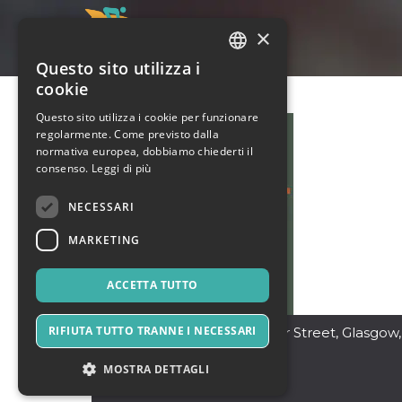
×
Questo sito utilizza i
ITALIAN
cookie
ENGLISH
Questo sito utilizza i cookie per funzionare
regolarmente. Come previsto dalla
SPANISH
normativa europea, dobbiamo chiederti il
consenso.
Leggi di più
NECESSARI
MARKETING
ACCETTA TUTTO
RIFIUTA TUTTO TRANNE I NECESSARI
Glasgow
,
589 Lawmoor Street, Glasgow,
Scotland, G5 0TT
23102
MOSTRA DETTAGLI
Regno Unito