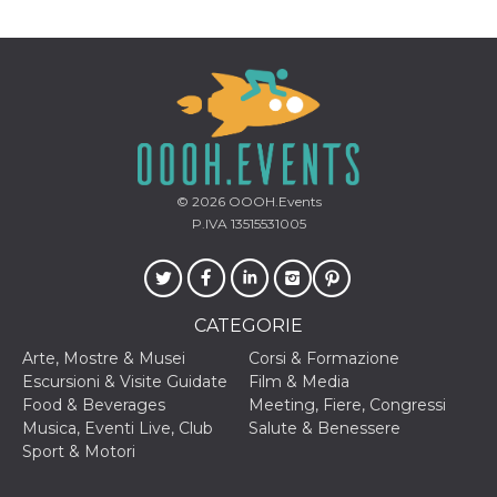
mese
viene
m.stripe.com
generalmente
utilizzato per le
prestazioni e
l'ottimizzazione
dei servizi di
elaborazione
dei pagamenti,
facilitando la
memorizzazione
dei contenuti
sul browser per
rendere le
© 2026
OOOH.Events
pagine più
veloci.
P.IVA 13515531005
CookieScriptConsent
4
Questo cookie
CookieScript
settimane
viene utilizzato
oooh.events
2 giorni
dal servizio
Cookie-
Script.com per
CATEGORIE
ricordare le
preferenze di
Arte, Mostre & Musei
Corsi & Formazione
consenso sui
cookie dei
Escursioni & Visite Guidate
Film & Media
visitatori. È
Food & Beverages
Meeting, Fiere, Congressi
necessario che il
banner dei
Musica, Eventi Live, Club
Salute & Benessere
cookie di
Sport & Motori
Cookie-
Script.com
funzioni