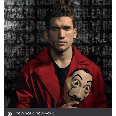
Necessari
Marketing
I cookie strettamente necessari o tecnici sono
indispensabili al funzionamento del sito. I
servizi qui presenti non potranno funzionare
senza.
Provider /
Nome
Scadenza
Descrizione
Dominio
cf_clearance
1 anno
Clearance
Cloudflare,
Cookie from
Inc.
CloudFlare
.oooh.events
stores the proof
of challenge
passed. It is
used to no
longer issue a
captcha or
jschallenge
challenge if
present. It is
required to
reach origin
server.
wordpress_test_cookie
Sessione
Cookie di
Automattic
Wordpress,
new york
,
new york
Inc.
verifica che il