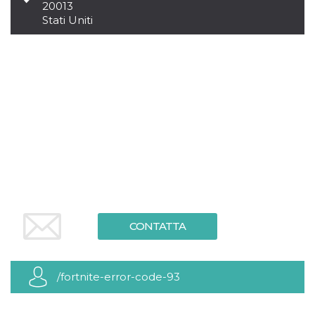
.oooh.events
20013
browser accetti i
Stati Uniti
cookie.
PHPSESSID
Sessione
Cookie
PHP.net
generato da
oooh.events
applicazioni
basate sul
linguaggio PHP.
Si tratta di un
identificatore
generico
utilizzato per
mantenere le
variabili di
sessione utente.
Normalmente è
un numero
generato in
modo casuale, il
modo in cui
viene utilizzato
può essere
CONTATTA
specifico per il
sito, ma un
buon esempio è
mantenere uno
stato di accesso
/fortnite-error-code-93
per un utente
tra le pagine.
m
1 anno 1
Questo cookie
Stripe