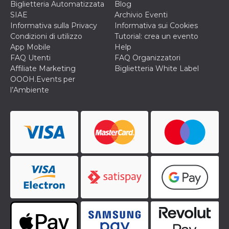
correttamente.
Biglietteria Automatizzata
Blog
SIAE
Archivio Eventi
Storage declaration
Informativa sulla Privacy
Informativa sui Cookies
Condizioni di utilizzo
Tutorial: crea un evento
Storage
Nome
Descrizione
type
App Mobile
Help
FAQ Utenti
FAQ Organizzatori
fbssls_314278995690155
Session
storage
Affiliate Marketing
Biglietteria White Label
OOOH.Events per
wpEmojiSettingsSupports
Session
storage
l’Ambiente
cn_uc__
Local
storage
Provider /
Nome
Scadenza
Descrizione
Dominio
c_user
4
Cookie di a
Meta
settimane
utente. Può
Platform Inc.
2 giorni
essere di se
.facebook.com