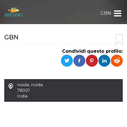
GBN
GBN
Condividi questo profilo:
noida
,
noida
78001
India