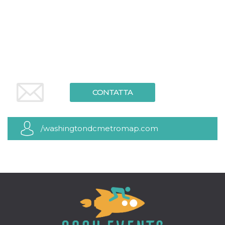
CONTATTA
/washingtondcmetromap.com