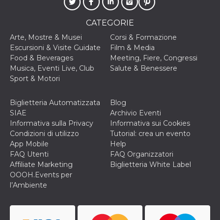
correttamente.
Storage declaration
CATEGORIE
Storage
Arte, Mostre & Musei
Corsi & Formazione
Nome
Descrizione
type
Escursioni & Visite Guidate
Film & Media
fbssls_314278995690155
Session
Food & Beverages
Meeting, Fiere, Congressi
storage
Musica, Eventi Live, Club
Salute & Benessere
wpEmojiSettingsSupports
Session
Sport & Motori
storage
cn_uc__
Local
Biglietteria Automatizzata
Blog
storage
SIAE
Archivio Eventi
Informativa sulla Privacy
Informativa sui Cookies
Condizioni di utilizzo
Tutorial: crea un evento
App Mobile
Help
FAQ Utenti
FAQ Organizzatori
Affiliate Marketing
Biglietteria White Label
OOOH.Events per
Provider /
l’Ambiente
Nome
Scadenza
Descrizione
Dominio
c_user
4
Cookie di a
Meta
settimane
utente. Può
Platform Inc.
2 giorni
essere di se
.facebook.com