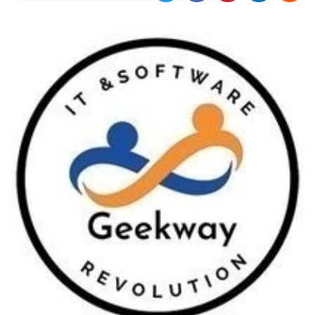
Necessari
Marketing
I cookie strettamente necessari o tecnici sono
indispensabili al funzionamento del sito. I
servizi qui presenti non potranno funzionare
senza.
Provider /
Nome
Scadenza
Descrizione
Dominio
cf_clearance
1 anno
Clearance
Cloudflare,
Cookie from
Inc.
CloudFlare
.oooh.events
stores the proof
of challenge
passed. It is
used to no
longer issue a
captcha or
jschallenge
challenge if
present. It is
required to
reach origin
server.
wordpress_test_cookie
Sessione
Cookie di
Automattic
Wordpress,
Inc.
verifica che il