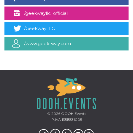
mese
viene
m.stripe.com
generalmente
utilizzato per le
/geekwayllc_official
prestazioni e
l'ottimizzazione
dei servizi di
elaborazione
/GeekwayLLC
dei pagamenti,
facilitando la
memorizzazione
dei contenuti
/www.geek-way.com
sul browser per
rendere le
pagine più
veloci.
CookieScriptConsent
4
Questo cookie
CookieScript
settimane
viene utilizzato
oooh.events
2 giorni
dal servizio
Cookie-
Script.com per
ricordare le
preferenze di
consenso sui
cookie dei
visitatori. È
necessario che il
banner dei
© 2026
OOOH.Events
cookie di
P.IVA 13515531005
Cookie-
Script.com
funzioni