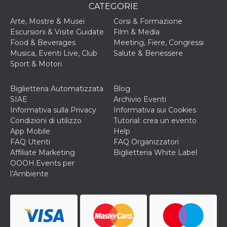
o persistent
CATEGORIE
30 giorni
Arte, Mostre & Musei
Corsi & Formazione
datr
2 anni
Questo coo
Meta
Escursioni & Visite Guidate
Film & Media
identifica il
Platform Inc.
browser che
Food & Beverages
Meeting, Fiere, Congressi
.facebook.com
connette a
Musica, Eventi Live, Club
Salute & Benessere
Facebook. 
direttament
Sport & Motori
legato alla 
Facebook
dell'utente.
Biglietteria Automatizzata
Blog
Facebook s
che viene
SIAE
Archivio Eventi
utilizzato p
Informativa sulla Privacy
Informativa sui Cookies
aiutare con 
sicurezza e a
Condizioni di utilizzo
Tutorial: crea un evento
di accesso
App Mobile
Help
sospette, in
particolare p
FAQ Utenti
FAQ Organizzatori
rilevamento
Affiliate Marketing
Biglietteria White Label
bot che ten
di accedere 
OOOH.Events per
servizio. F
l’Ambiente
afferma anc
il profilo
comportame
associato a
ciascun coo
datr viene
eliminato d
giorni. Que