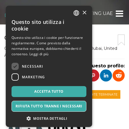
×
GHOST WRITING UAE
Questo sito utilizza i
ITALIAN
cookie
ENGLISH
GHOST WRITING UAE
Questo sito utilizza i cookie per funzionare
regolarmente. Come previsto dalla
SPANISH
One of the best wikipedia Page Creator in Dubai, United
normativa europea, dobbiamo chiederti il
consenso.
Leggi di più
Arab Emirates
Condividi questo profilo:
NECESSARI
MARKETING
ACCETTA TUTTO
VENDITE TERMINATE
RIFIUTA TUTTO TRANNE I NECESSARI
MOSTRA DETTAGLI