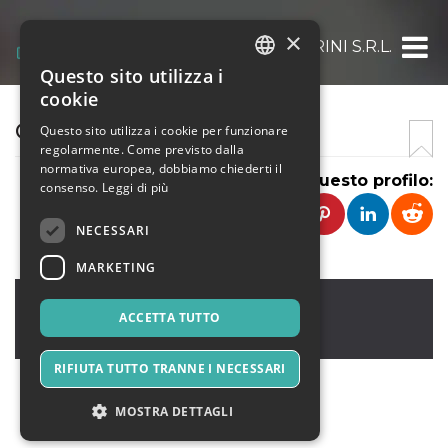
×
GIAMMARINI S.R.L.
Questo sito utilizza i
ITALIAN
cookie
ENGLISH
GIAMMARINI
Questo sito utilizza i cookie per funzionare
regolarmente. Come previsto dalla
SPANISH
normativa europea, dobbiamo chiederti il
Condividi questo profilo:
consenso.
Leggi di più
NECESSARI
MARKETING
Roma
,
Via della Paglia, 44
00153
ACCETTA TUTTO
Italia
RIFIUTA TUTTO TRANNE I NECESSARI
MOSTRA DETTAGLI