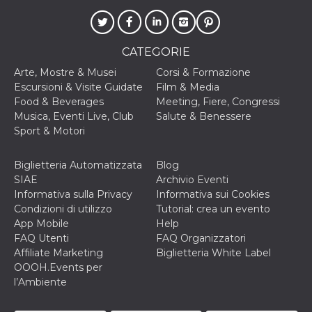
.oooh.events
browser accetti i
cookie.
PHPSESSID
Sessione
Cookie
PHP.net
generato da
oooh.events
CATEGORIE
applicazioni
basate sul
Arte, Mostre & Musei
Corsi & Formazione
linguaggio PHP.
Escursioni & Visite Guidate
Film & Media
Si tratta di un
identificatore
Food & Beverages
Meeting, Fiere, Congressi
generico
Musica, Eventi Live, Club
Salute & Benessere
utilizzato per
mantenere le
Sport & Motori
variabili di
sessione utente.
Normalmente è
Biglietteria Automatizzata
Blog
un numero
generato in
SIAE
Archivio Eventi
modo casuale, il
Informativa sulla Privacy
Informativa sui Cookies
modo in cui
viene utilizzato
Condizioni di utilizzo
Tutorial: crea un evento
può essere
App Mobile
Help
specifico per il
sito, ma un
FAQ Utenti
FAQ Organizzatori
buon esempio è
Affiliate Marketing
Biglietteria White Label
mantenere uno
stato di accesso
OOOH.Events per
per un utente
l’Ambiente
tra le pagine.
m
1 anno 1
Questo cookie
Stripe