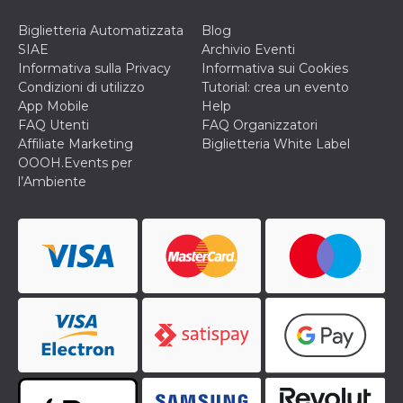
correttamente.
Biglietteria Automatizzata
Blog
Storage declaration
SIAE
Archivio Eventi
Storage
Informativa sulla Privacy
Informativa sui Cookies
Nome
Descrizione
type
Condizioni di utilizzo
Tutorial: crea un evento
fbssls_314278995690155
Session
App Mobile
Help
storage
FAQ Utenti
FAQ Organizzatori
wpEmojiSettingsSupports
Session
Affiliate Marketing
Biglietteria White Label
storage
OOOH.Events per
l’Ambiente
cn_uc__
Local
storage
Provider /
Nome
Scadenza
Descrizione
Dominio
c_user
4
Cookie di a
Meta
settimane
utente. Può
Platform Inc.
2 giorni
essere di se
.facebook.com