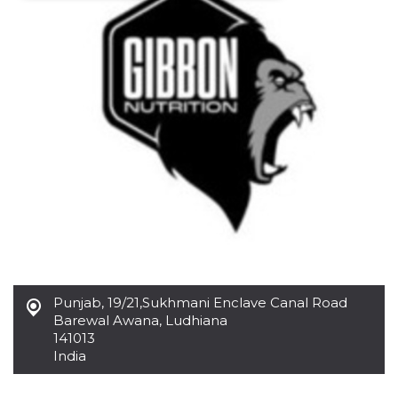
Necessari
Marketing
I cookie strettamente necessari o tecnici sono
indispensabili al funzionamento del sito. I
servizi qui presenti non potranno funzionare
senza.
Provider /
Nome
Scadenza
Descrizione
Dominio
cf_clearance
1 anno
Clearance
Cloudflare,
Cookie from
Inc.
CloudFlare
.oooh.events
stores the proof
of challenge
passed. It is
used to no
longer issue a
captcha or
jschallenge
challenge if
Punjab
,
19/21,Sukhmani Enclave Canal Road
present. It is
Barewal Awana, Ludhiana
required to
reach origin
141013
server.
India
wordpress_test_cookie
Sessione
Cookie di
Automattic
Wordpress,
Inc.
verifica che il