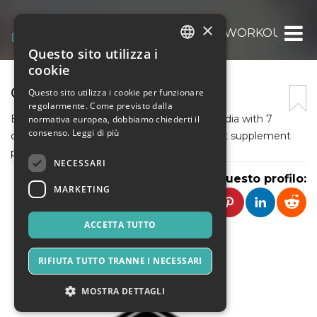
×
GIBBON NUTRITION – PRE WORKOUT IND
Questo sito utilizza i
ITALIAN
cookie
ENGLISH
GIBBON NUTRITION
Questo sito utilizza i cookie per funzionare
regolarmente. Come previsto dalla
SPANISH
Buy the best pre workout supplement in India with 7
normativa europea, dobbiamo chiederti il
consenso.
Leggi di più
delicious flavors @ ₹1600. Check pre workout supplement
prices, fresh stock with free & fast delivery.
NECESSARI
Condividi questo profilo:
MARKETING
ACCETTA TUTTO
RIFIUTA TUTTO TRANNE I NECESSARI
MOSTRA DETTAGLI