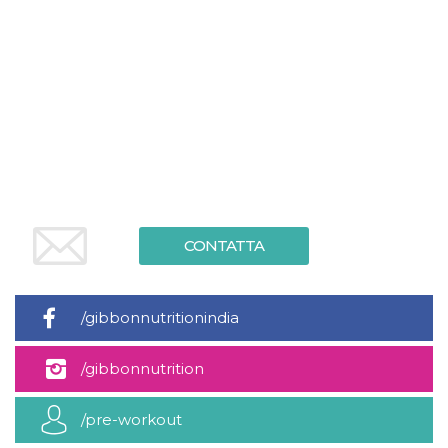
.oooh.events
browser accetti i
cookie.
PHPSESSID
Sessione
Cookie
PHP.net
generato da
oooh.events
applicazioni
basate sul
linguaggio PHP.
Si tratta di un
identificatore
generico
utilizzato per
mantenere le
variabili di
sessione utente.
Normalmente è
un numero
CONTATTA
generato in
modo casuale, il
modo in cui
viene utilizzato
può essere
/gibbonnutritionindia
specifico per il
sito, ma un
buon esempio è
mantenere uno
/gibbonnutrition
stato di accesso
per un utente
tra le pagine.
/pre-workout
m
1 anno 1
Questo cookie
Stripe