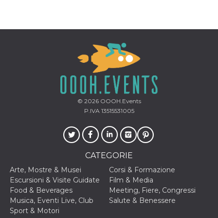
mese
viene
m.stripe.com
generalmente
utilizzato per le
prestazioni e
l'ottimizzazione
dei servizi di
elaborazione
dei pagamenti,
facilitando la
memorizzazione
dei contenuti
sul browser per
rendere le
pagine più
veloci.
© 2026
OOOH.Events
CookieScriptConsent
4
Questo cookie
CookieScript
P.IVA 13515531005
settimane
viene utilizzato
oooh.events
2 giorni
dal servizio
Cookie-
Script.com per
ricordare le
preferenze di
CATEGORIE
consenso sui
cookie dei
Arte, Mostre & Musei
Corsi & Formazione
visitatori. È
necessario che il
Escursioni & Visite Guidate
Film & Media
banner dei
Food & Beverages
Meeting, Fiere, Congressi
cookie di
Cookie-
Musica, Eventi Live, Club
Salute & Benessere
Script.com
Sport & Motori
funzioni