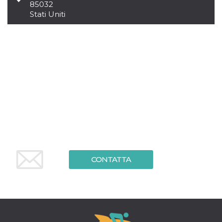
.oooh.events
85032
browser accetti i
Stati Uniti
cookie.
PHPSESSID
Sessione
Cookie
PHP.net
generato da
oooh.events
applicazioni
basate sul
linguaggio PHP.
Si tratta di un
identificatore
generico
utilizzato per
mantenere le
variabili di
sessione utente.
Normalmente è
un numero
generato in
modo casuale, il
modo in cui
viene utilizzato
può essere
CONTATTA
specifico per il
sito, ma un
buon esempio è
mantenere uno
stato di accesso
per un utente
tra le pagine.
m
1 anno 1
Questo cookie
Stripe