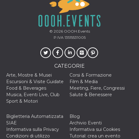
mese
viene
m.stripe.com
generalmente
utilizzato per le
prestazioni e
l'ottimizzazione
dei servizi di
elaborazione
dei pagamenti,
© 2026
OOOH.Events
facilitando la
P.IVA 13515531005
memorizzazione
dei contenuti
sul browser per
rendere le
pagine più
veloci.
CATEGORIE
CookieScriptConsent
4
Questo cookie
CookieScript
settimane
viene utilizzato
Arte, Mostre & Musei
Corsi & Formazione
oooh.events
2 giorni
dal servizio
Escursioni & Visite Guidate
Film & Media
Cookie-
Script.com per
Food & Beverages
Meeting, Fiere, Congressi
ricordare le
Musica, Eventi Live, Club
Salute & Benessere
preferenze di
consenso sui
Sport & Motori
cookie dei
visitatori. È
necessario che il
Biglietteria Automatizzata
Blog
banner dei
cookie di
SIAE
Archivio Eventi
Cookie-
Informativa sulla Privacy
Informativa sui Cookies
Script.com
funzioni
Condizioni di utilizzo
Tutorial: crea un evento