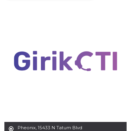
Necessari
Marketing
I cookie strettamente necessari o tecnici sono
indispensabili al funzionamento del sito. I
servizi qui presenti non potranno funzionare
senza.
Provider /
Nome
Scadenza
Descrizione
Dominio
cf_clearance
1 anno
Clearance
Cloudflare,
Cookie from
Inc.
CloudFlare
.oooh.events
stores the proof
of challenge
passed. It is
used to no
longer issue a
captcha or
jschallenge
challenge if
present. It is
required to
reach origin
server.
wordpress_test_cookie
Sessione
Cookie di
Automattic
Wordpress,
Pheonix
,
15433 N Tatum Blvd
Inc.
verifica che il