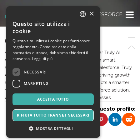
×
GIRIKCTI – CTI FOR SALESFORCE
Questo sito utilizza i
ITALIAN
cookie
ENGLISH
GIRIKCTI
Questo sito utilizza i cookie per funzionare
regolarmente. Come previsto dalla
SPANISH
At GirikCTI, we go way beyond AI- We deliver Truly AI.
normativa europea, dobbiamo chiederti il
consenso.
Leggi di più
We transform business communication with smart,
seamless, human-like calling directly from Salesforce. Truly
NECESSARI
AI, designed for maximizing efficiency and driving growth
and boosting customer satisfaction, constructs a smarter,
MARKETING
more intuitive experience. As a native Salesforce solution,
we provide operational excellence for businesses.
ACCETTA TUTTO
Condividi questo profilo:
RIFIUTA TUTTO TRANNE I NECESSARI
MOSTRA DETTAGLI