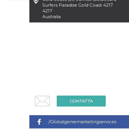
Surfers Paradise Gold Coast 4217
Necessari
Marketing
4217
Australia
I cookie strettamente necessari o tecnici sono
indispensabili al funzionamento del sito. I
servizi qui presenti non potranno funzionare
senza.
Provider /
Nome
Scadenza
Descrizione
Dominio
cf_clearance
1 anno
Clearance
Cloudflare,
Cookie from
Inc.
CloudFlare
.oooh.events
stores the proof
of challenge
passed. It is
used to no
longer issue a
captcha or
jschallenge
challenge if
CONTATTA
present. It is
required to
reach origin
server.
wordpress_test_cookie
Sessione
Cookie di
/Globalgeniemarketingservices
Automattic
Wordpress,
Inc.
verifica che il