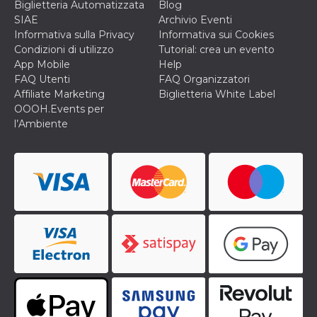
correttamente.
Biglietteria Automatizzata
Blog
SIAE
Archivio Eventi
Storage declaration
Informativa sulla Privacy
Informativa sui Cookies
Condizioni di utilizzo
Tutorial: crea un evento
Storage
Nome
Descrizione
type
App Mobile
Help
FAQ Utenti
FAQ Organizzatori
fbssls_314278995690155
Session
storage
Affiliate Marketing
Biglietteria White Label
OOOH.Events per
wpEmojiSettingsSupports
Session
storage
l’Ambiente
cn_uc__
Local
storage
Provider /
Nome
Scadenza
Descrizione
Dominio
c_user
4
Cookie di a
Meta
settimane
utente. Può
Platform Inc.
2 giorni
essere di se
.facebook.com