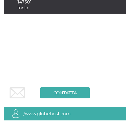
.oooh.events
147301
browser accetti i
India
cookie.
PHPSESSID
Sessione
Cookie
PHP.net
generato da
oooh.events
applicazioni
basate sul
linguaggio PHP.
Si tratta di un
identificatore
generico
utilizzato per
mantenere le
variabili di
sessione utente.
Normalmente è
un numero
generato in
modo casuale, il
modo in cui
viene utilizzato
può essere
CONTATTA
specifico per il
sito, ma un
buon esempio è
mantenere uno
stato di accesso
/www.globehost.com
per un utente
tra le pagine.
m
1 anno 1
Questo cookie
Stripe