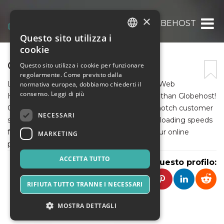
×
GLOBEHOST
Questo sito utilizza i
ITALIAN
cookie
ENGLISH
GLOBEHOST
Questo sito utilizza i cookie per funzionare
regolarmente. Come previsto dalla
SPANISH
Looking for a reliable and affordable Cheap Web
normativa europea, dobbiamo chiederti il
consenso.
Leggi di più
Hosting Company in India? Look no further than Globehost!
Our state-of-the-art infrastructure and top-notch customer
NECESSARI
support guarantee 99.99% uptime and fast loading speeds
for your website. Sign up today and take your online
MARKETING
presence to the next level!
ACCETTA TUTTO
Condividi questo profilo:
RIFIUTA TUTTO TRANNE I NECESSARI
MOSTRA DETTAGLI