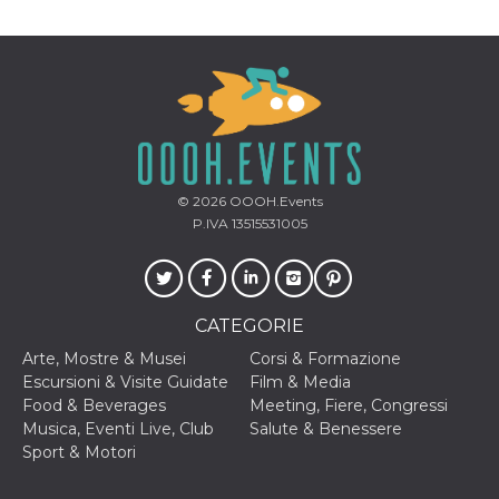
mese
viene
m.stripe.com
generalmente
utilizzato per le
prestazioni e
l'ottimizzazione
dei servizi di
elaborazione
dei pagamenti,
facilitando la
memorizzazione
dei contenuti
sul browser per
rendere le
© 2026
OOOH.Events
pagine più
veloci.
P.IVA 13515531005
CookieScriptConsent
4
Questo cookie
CookieScript
settimane
viene utilizzato
oooh.events
2 giorni
dal servizio
Cookie-
Script.com per
CATEGORIE
ricordare le
preferenze di
Arte, Mostre & Musei
Corsi & Formazione
consenso sui
cookie dei
Escursioni & Visite Guidate
Film & Media
visitatori. È
Food & Beverages
Meeting, Fiere, Congressi
necessario che il
banner dei
Musica, Eventi Live, Club
Salute & Benessere
cookie di
Sport & Motori
Cookie-
Script.com
funzioni