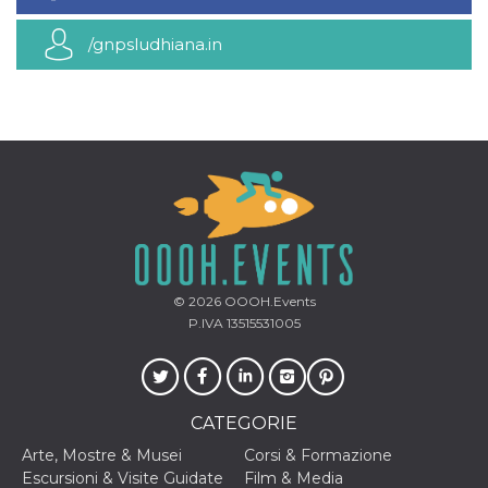
mese
viene
m.stripe.com
generalmente
utilizzato per le
/gnpsludhiana.in
prestazioni e
l'ottimizzazione
dei servizi di
elaborazione
dei pagamenti,
facilitando la
memorizzazione
dei contenuti
sul browser per
rendere le
pagine più
veloci.
CookieScriptConsent
4
Questo cookie
CookieScript
settimane
viene utilizzato
oooh.events
2 giorni
dal servizio
Cookie-
© 2026
OOOH.Events
Script.com per
ricordare le
P.IVA 13515531005
preferenze di
consenso sui
cookie dei
visitatori. È
necessario che il
banner dei
CATEGORIE
cookie di
Cookie-
Arte, Mostre & Musei
Corsi & Formazione
Script.com
funzioni
Escursioni & Visite Guidate
Film & Media