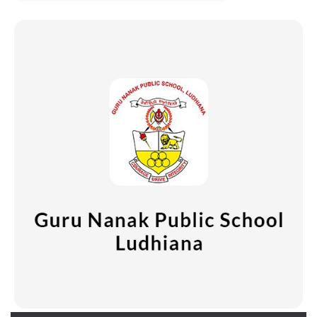
Necessari
Marketing
I cookie strettamente necessari o tecnici sono
indispensabili al funzionamento del sito. I
servizi qui presenti non potranno funzionare
senza.
Provider /
Nome
Scadenza
Descrizione
Dominio
cf_clearance
1 anno
Clearance
Cloudflare,
Cookie from
Inc.
CloudFlare
.oooh.events
stores the proof
of challenge
passed. It is
used to no
longer issue a
captcha or
jschallenge
challenge if
present. It is
required to
reach origin
server.
wordpress_test_cookie
Sessione
Cookie di
Automattic
Wordpress,
Inc.
verifica che il