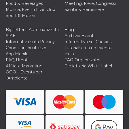
correttamente.
Food & Beverages
Meeting, Fiere, Congressi
Musica, Eventi Live, Club
Salute & Benessere
Storage declaration
Sport & Motori
Storage
Nome
Descrizione
type
Biglietteria Automatizzata
Blog
fbssls_314278995690155
Session
SIAE
Archivio Eventi
storage
Informativa sulla Privacy
Informativa sui Cookies
wpEmojiSettingsSupports
Session
Condizioni di utilizzo
Tutorial: crea un evento
storage
App Mobile
Help
cn_uc__
Local
FAQ Utenti
FAQ Organizzatori
storage
Affiliate Marketing
Biglietteria White Label
OOOH.Events per
l’Ambiente
Provider /
Nome
Scadenza
Descrizione
Dominio
c_user
4
Cookie di a
Meta
settimane
utente. Può
Platform Inc.
2 giorni
essere di se
.facebook.com