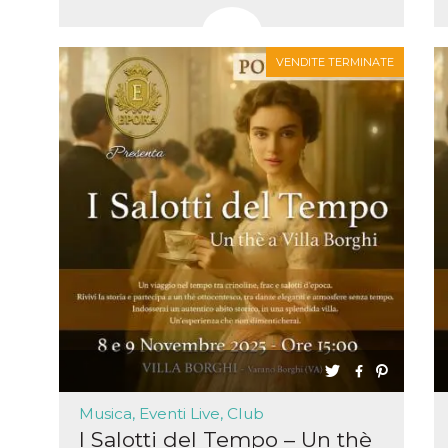
VENDITE TERMINATE
Musica, Eventi Live, Club
I Salotti del Tempo – Un thè