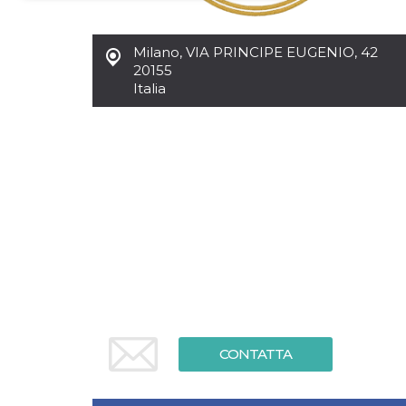
Necessari
Marketing
Milano
,
VIA PRINCIPE EUGENIO, 42
I cookie strettamente necessari o tecnici sono
20155
indispensabili al funzionamento del sito. I
Italia
servizi qui presenti non potranno funzionare
senza.
Provider /
Nome
Scadenza
Descrizione
Dominio
cf_clearance
1 anno
Clearance
Cloudflare,
Cookie from
Inc.
CloudFlare
.oooh.events
stores the proof
of challenge
passed. It is
used to no
longer issue a
captcha or
jschallenge
challenge if
present. It is
required to
reach origin
CONTATTA
server.
wordpress_test_cookie
Sessione
Cookie di
Automattic
Wordpress,
Inc.
verifica che il