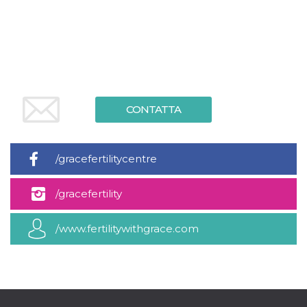
.oooh.events
browser accetti i
cookie.
PHPSESSID
Sessione
Cookie
PHP.net
generato da
oooh.events
applicazioni
basate sul
linguaggio PHP.
Si tratta di un
identificatore
generico
CONTATTA
utilizzato per
mantenere le
variabili di
sessione utente.
Normalmente è
/gracefertilitycentre
un numero
generato in
modo casuale, il
/gracefertility
modo in cui
viene utilizzato
può essere
specifico per il
/www.fertilitywithgrace.com
sito, ma un
buon esempio è
mantenere uno
stato di accesso
per un utente
tra le pagine.
m
1 anno 1
Questo cookie
Stripe