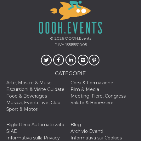
mese
viene
m.stripe.com
generalmente
utilizzato per le
prestazioni e
l'ottimizzazione
dei servizi di
elaborazione
dei pagamenti,
facilitando la
© 2026
OOOH.Events
memorizzazione
dei contenuti
P.IVA 13515531005
sul browser per
rendere le
pagine più
veloci.
CookieScriptConsent
4
Questo cookie
CookieScript
CATEGORIE
settimane
viene utilizzato
oooh.events
2 giorni
dal servizio
Arte, Mostre & Musei
Corsi & Formazione
Cookie-
Script.com per
Escursioni & Visite Guidate
Film & Media
ricordare le
Food & Beverages
Meeting, Fiere, Congressi
preferenze di
consenso sui
Musica, Eventi Live, Club
Salute & Benessere
cookie dei
Sport & Motori
visitatori. È
necessario che il
banner dei
cookie di
Biglietteria Automatizzata
Blog
Cookie-
SIAE
Archivio Eventi
Script.com
funzioni
Informativa sulla Privacy
Informativa sui Cookies