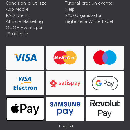
correttamente.
Condizioni di utilizzo
Tutorial: crea un evento
App Mobile
Help
Storage declaration
FAQ Utenti
FAQ Organizzatori
Storage
Affiliate Marketing
Biglietteria White Label
Nome
Descrizione
type
OOOH.Events per
l’Ambiente
fbssls_314278995690155
Session
storage
wpEmojiSettingsSupports
Session
storage
cn_uc__
Local
storage
Provider /
Nome
Scadenza
Descrizione
Dominio
c_user
4
Cookie di a
Meta
settimane
utente. Può
Platform Inc.
Trustpilot
2 giorni
essere di se
.facebook.com