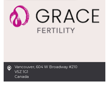
Necessari
Marketing
I cookie strettamente necessari o tecnici sono
indispensabili al funzionamento del sito. I
servizi qui presenti non potranno funzionare
senza.
Provider /
Nome
Scadenza
Descrizione
Dominio
cf_clearance
1 anno
Clearance
Cloudflare,
Cookie from
Inc.
CloudFlare
.oooh.events
stores the proof
of challenge
passed. It is
Vancouver
,
604 W Broadway #210
used to no
V5Z 1G1
longer issue a
captcha or
Canada
jschallenge
challenge if
present. It is
required to
reach origin
server.
wordpress_test_cookie
Sessione
Cookie di
Automattic
Wordpress,
Inc.
verifica che il