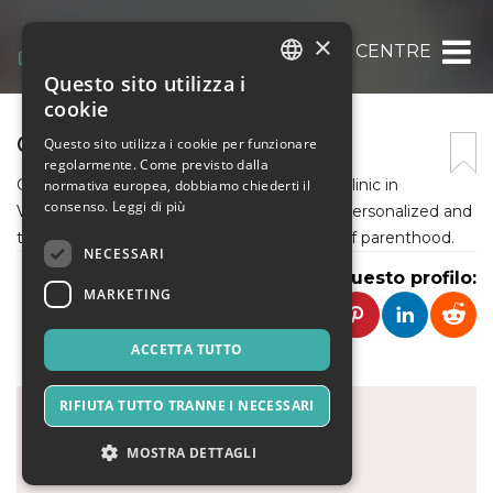
×
GRACE FERTILITY CENTRE
Questo sito utilizza i
ITALIAN
cookie
ENGLISH
GRACE FERTILITY CENTRE
Questo sito utilizza i cookie per funzionare
regolarmente. Come previsto dalla
SPANISH
Grace Fertility Centre is a boutique fertility clinic in
normativa europea, dobbiamo chiederti il
consenso.
Leggi di più
Vancouver that seeks to give you a highly personalized and
tailored treatment to achieve your dream of parenthood.
NECESSARI
Condividi questo profilo:
MARKETING
ACCETTA TUTTO
RIFIUTA TUTTO TRANNE I NECESSARI
MOSTRA DETTAGLI