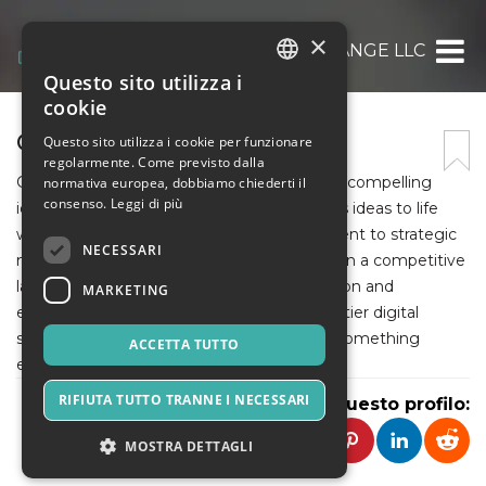
×
GREEN ORANGE LLC
Questo sito utilizza i
ITALIAN
cookie
ENGLISH
GREEN ORANGE LLC
Questo sito utilizza i cookie per funzionare
regolarmente. Come previsto dalla
SPANISH
Green Orange LLC branding experts create compelling
normativa europea, dobbiamo chiederti il
consenso.
Leggi di più
identities, while their animation team brings ideas to life
with stunning visuals. From engaging content to strategic
NECESSARI
marketing, they help businesses stand out in a competitive
landscape. With a commitment to innovation and
MARKETING
excellence, Green Orange LLC delivers top-tier digital
solutions designed for success. Let’s build something
ACCETTA TUTTO
extraordinary—connect with us today!
RIFIUTA TUTTO TRANNE I NECESSARI
Condividi questo profilo:
MOSTRA DETTAGLI