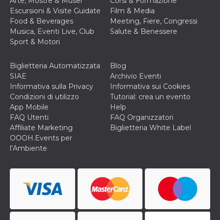
Arte, Mostre & Musei
Corsi & Formazione
correttamente.
Escursioni & Visite Guidate
Film & Media
Storage declaration
Food & Beverages
Meeting, Fiere, Congressi
Musica, Eventi Live, Club
Salute & Benessere
Storage
Nome
Descrizione
Sport & Motori
type
fbssls_314278995690155
Session
storage
Biglietteria Automatizzata
Blog
SIAE
Archivio Eventi
wpEmojiSettingsSupports
Session
storage
Informativa sulla Privacy
Informativa sui Cookies
Condizioni di utilizzo
Tutorial: crea un evento
cn_uc__
Local
storage
App Mobile
Help
FAQ Utenti
FAQ Organizzatori
Affiliate Marketing
Biglietteria White Label
OOOH.Events per
l’Ambiente
Provider /
Nome
Scadenza
Descrizione
Dominio
c_user
4
Cookie di a
Meta
settimane
utente. Può
Platform Inc.
2 giorni
essere di se
.facebook.com