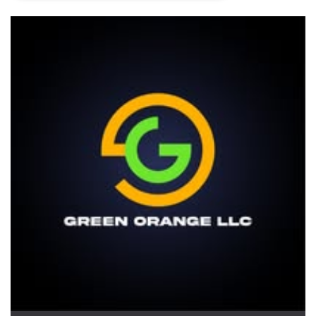
Necessari
Marketing
I cookie strettamente necessari o tecnici sono
indispensabili al funzionamento del sito. I
servizi qui presenti non potranno funzionare
senza.
Provider /
Nome
Scadenza
Descrizione
Dominio
cf_clearance
1 anno
Clearance
Cloudflare,
Cookie from
Inc.
CloudFlare
.oooh.events
stores the proof
of challenge
passed. It is
used to no
longer issue a
captcha or
jschallenge
challenge if
present. It is
required to
reach origin
server.
wordpress_test_cookie
Sessione
Cookie di
Automattic
Wordpress,
Inc.
verifica che il