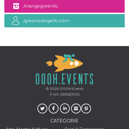
mese
viene
m.stripe.com
generalmente
/orangegreenllc
utilizzato per le
prestazioni e
l'ottimizzazione
/greenorangellc.com
dei servizi di
elaborazione
dei pagamenti,
facilitando la
memorizzazione
dei contenuti
sul browser per
rendere le
pagine più
veloci.
CookieScriptConsent
4
Questo cookie
CookieScript
settimane
viene utilizzato
oooh.events
2 giorni
dal servizio
Cookie-
Script.com per
ricordare le
© 2026
OOOH.Events
preferenze di
consenso sui
P.IVA 13515531005
cookie dei
visitatori. È
necessario che il
banner dei
cookie di
Cookie-
CATEGORIE
Script.com
funzioni