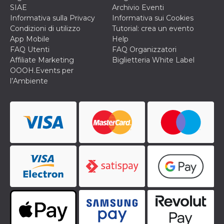
memorizzazione
SIAE
Archivio Eventi
dei contenuti
sul browser per
Informativa sulla Privacy
Informativa sui Cookies
rendere le
Condizioni di utilizzo
Tutorial: crea un evento
pagine più
veloci.
App Mobile
Help
FAQ Utenti
FAQ Organizzatori
Storage declaration
Affiliate Marketing
Biglietteria White Label
Nome
Storage type
Descrizione
OOOH.Events per
l’Ambiente
wpEmojiSettingsSupports
Archiviazione
di sessione
cn_uc__
Archiviazione
locale
fbssls_314278995690155
Archiviazione
di sessione
Provider /
Nome
Scadenza
Descrizione
Dominio
__Secure-
.youtube.com
5 mesi 4
YNID
settimane
Provider /
Nome
Scadenza
Descrizione
Dominio