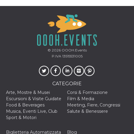
per un utente
tra le pagine.
CookieScriptConsent
4
Questo cookie
CookieScript
settimane
viene utilizzato
oooh.events
2 giorni
dal servizio
Cookie-
Script.com per
ricordare le
preferenze di
consenso sui
© 2026
OOOH.Events
cookie dei
visitatori. È
P.IVA 13515531005
necessario che il
banner dei
cookie di
Cookie-
Script.com
funzioni
CATEGORIE
correttamente.
Arte, Mostre & Musei
Corsi & Formazione
m
1 anno 1
Questo cookie
Stripe
mese
viene
m.stripe.com
Escursioni & Visite Guidate
Film & Media
generalmente
Food & Beverages
Meeting, Fiere, Congressi
utilizzato per le
prestazioni e
Musica, Eventi Live, Club
Salute & Benessere
l'ottimizzazione
Sport & Motori
dei servizi di
elaborazione
dei pagamenti,
facilitando la
Biglietteria Automatizzata
Blog