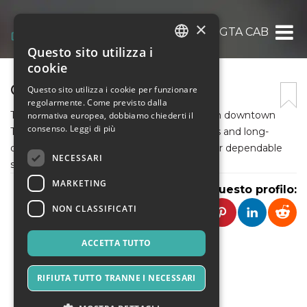
×
GTA CAB
Questo sito utilizza i
ITALIAN
cookie
ENGLISH
GTA CAB
Questo sito utilizza i cookie per funzionare
regolarmente. Come previsto dalla
SPANISH
Travel with confidence using GTA Cab. From downtown
normativa europea, dobbiamo chiederti il
consenso.
Leggi di più
Toronto pickups to Pearson Airport transfers and long-
distance trips, our professional drivers deliver dependable
NECESSARI
service across the GTA.
MARKETING
Condividi questo profilo:
NON CLASSIFICATI
ACCETTA TUTTO
RIFIUTA TUTTO TRANNE I NECESSARI