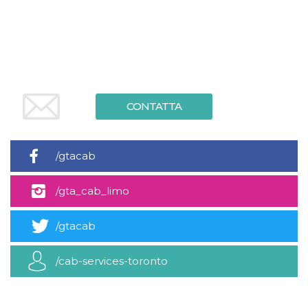
server.
wordpress_test_cookie
Sessione
Cookie di
Automattic
Wordpress,
Inc.
verifica che il
.oooh.events
browser accetti i
cookie.
PHPSESSID
Sessione
Cookie
PHP.net
generato da
oooh.events
CONTATTA
applicazioni
basate sul
linguaggio PHP.
Si tratta di un
identificatore
generico
/gtacab
utilizzato per
mantenere le
variabili di
/gta_cab_limo
sessione utente.
Normalmente è
un numero
generato in
/gtacab
modo casuale, il
modo in cui
viene utilizzato
può essere
/cab-services-toronto
specifico per il
sito, ma un
buon esempio è
mantenere uno
stato di accesso